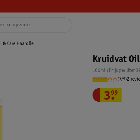
l & Care Haarolie
Kruidvat Oil
100ml
Prijs per
liter
3
2 revi
(3/5)
3
.
99