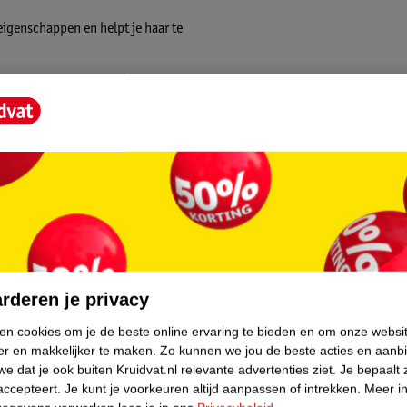
igenschappen en helpt je haar te
r je haar. Gebruik het op droog en vochtig
orkomt het pluizen van je haar en is geschikt
.
core.
rderen je privacy
ken cookies om je de beste online ervaring te bieden en om onze websi
er en makkelijker te maken.
Zo kunnen we jou de beste acties en aanb
e dat je ook buiten Kruidvat.nl relevante advertenties ziet.
Je bepaalt 
accepteert.
Je kunt je voorkeuren altijd aanpassen of intrekken.
Meer in