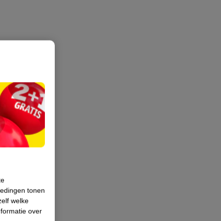
te
iedingen tonen
zelf welke
formatie over