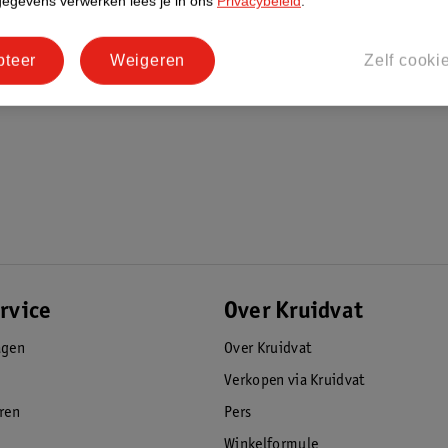
gegevens verwerken lees je in ons
Privacybeleid
.
pteer
Weigeren
Zelf cooki
rvice
Over Kruidvat
agen
Over Kruidvat
Verkopen via Kruidvat
eren
Pers
Winkelformule