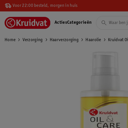
Voor 22:00 besteld, morgen in huis
Acties
Categorieën
Home
Verzorging
Haarverzorging
Haarolie
Kruidvat Oi