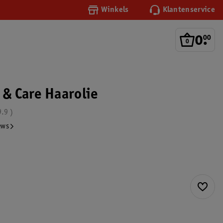
Winkels
Klantenservice
0
.
00
 & Care Haarolie
9.9
ews