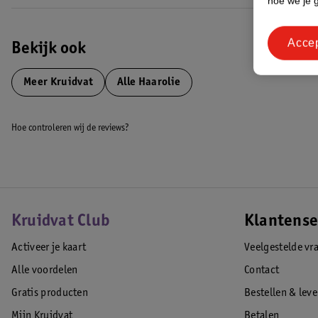
hoe we je 
Acce
Bekijk ook
Meer
Kruidvat
Alle Haarolie
Hoe controleren wij de reviews?
Kruidvat Club
Klantense
Activeer je kaart
Veelgestelde vr
Alle voordelen
Contact
Gratis producten
Bestellen & lev
Mijn Kruidvat
Betalen