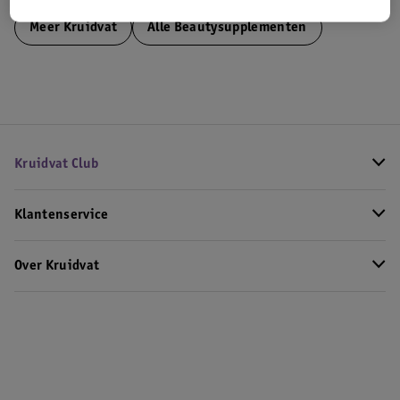
Meer
Kruidvat
Alle Beautysupplementen
Kruidvat Club
Klantenservice
Over Kruidvat