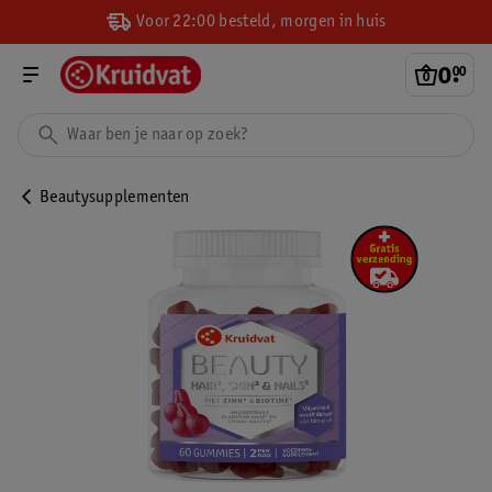
Voor 22:00 besteld, morgen in huis
0
.
00
Beautysupplementen