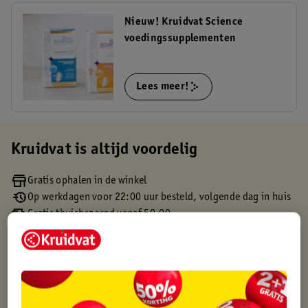
Nieuw! Kruidvat Science
voedingssupplementen
Lees meer!
Kruidvat is altijd voordelig
Gratis ophalen in de winkel
Op werkdagen voor 22:00 uur besteld, volgende dag in huis
Gratis thuisbezorgd vanaf 50.00
Gratis retourneren binnen 30 dagen
Gratis punten met je Kruidvat kaart