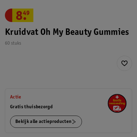
8
.
49
Kruidvat Oh My Beauty Gummies
60 stuks
Actie
Gratis thuisbezorgd
Bekijk alle actieproducten