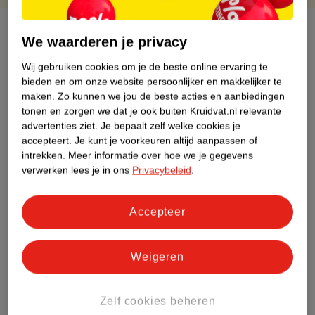
Over dit product
We waarderen je privacy
Productinformatie
Wij gebruiken cookies om je de beste online ervaring te
bieden en om onze website persoonlijker en makkelijker te
maken.
Zo kunnen we jou de beste acties en aanbiedingen
Etiketinformatie
tonen en zorgen we dat je ook buiten Kruidvat.nl relevante
advertenties ziet.
Je bepaalt zelf welke cookies je
accepteert.
Je kunt je voorkeuren altijd aanpassen of
Nature Impact Score
intrekken.
Meer informatie over hoe we je gegevens
Dit product heeft (nog) geen Nature
verwerken lees je in ons
Privacybeleid
.
Impact Score.
Meer informatie
Accepteer
Bestel & Bezorginformatie
Weigeren
Zelf cookies beheren
Bekijk ook