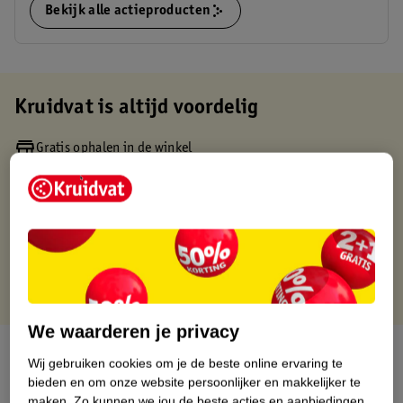
Bekijk alle actieproducten
Kruidvat is altijd voordelig
Gratis ophalen in de winkel
Op werkdagen voor 22:00 uur besteld, volgende dag in huis
Gratis thuisbezorgd vanaf 50.00
Gratis retourneren binnen 30 dagen
Gratis punten met je Kruidvat kaart
We waarderen je privacy
Over dit product
Wij gebruiken cookies om je de beste online ervaring te
bieden en om onze website persoonlijker en makkelijker te
Productinformatie
maken.
Zo kunnen we jou de beste acties en aanbiedingen