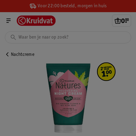
Voor 22:00 besteld, morgen in huis
0
.
00
Nachtcreme