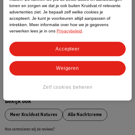
tonen en zorgen we dat je ook buiten Kruidvat.nl relevante
advertenties ziet.
Je bepaalt zelf welke cookies je
Etiketinformatie
accepteert.
Je kunt je voorkeuren altijd aanpassen of
intrekken.
Meer informatie over hoe we je gegevens
verwerken lees je in ons
Privacybeleid
.
Nature Impact Score
Dit product heeft (nog) geen Nature
Impact Score.
Accepteer
Meer informatie
Weigeren
Bestel & Bezorginformatie
Zelf cookies beheren
Bekijk ook
Meer
Kruidvat Natures
Alle Nachtcreme
Hoe controleren wij de reviews?