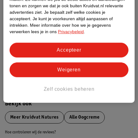
tonen en zorgen we dat je ook buiten Kruidvat.nl relevante
advertenties ziet.
Je bepaalt zelf welke cookies je
Etiketinformatie
accepteert.
Je kunt je voorkeuren altijd aanpassen of
intrekken.
Meer informatie over hoe we je gegevens
verwerken lees je in ons
Privacybeleid
.
Nature Impact Score
Dit product heeft (nog) geen Nature
Impact Score.
Accepteer
Meer informatie
Weigeren
Bestel & Bezorginformatie
Zelf cookies beheren
Bekijk ook
Meer
Kruidvat Natures
Alle Oogcreme
Hoe controleren wij de reviews?