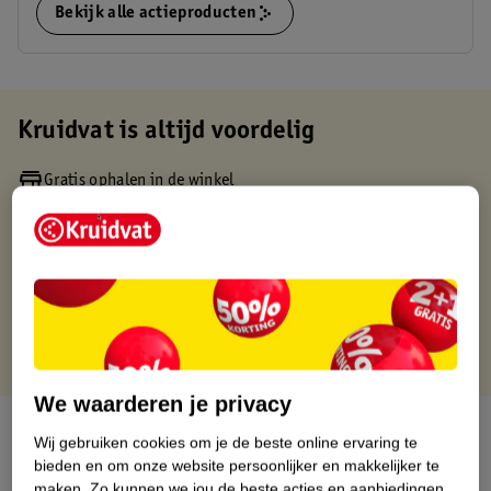
Bekijk alle actieproducten
Kruidvat is altijd voordelig
Gratis ophalen in de winkel
Op werkdagen voor 22:00 uur besteld, volgende dag in huis
Gratis thuisbezorgd vanaf 50.00
Gratis retourneren binnen 30 dagen
Gratis punten met je Kruidvat kaart
We waarderen je privacy
Over dit product
Wij gebruiken cookies om je de beste online ervaring te
bieden en om onze website persoonlijker en makkelijker te
Productinformatie
maken.
Zo kunnen we jou de beste acties en aanbiedingen