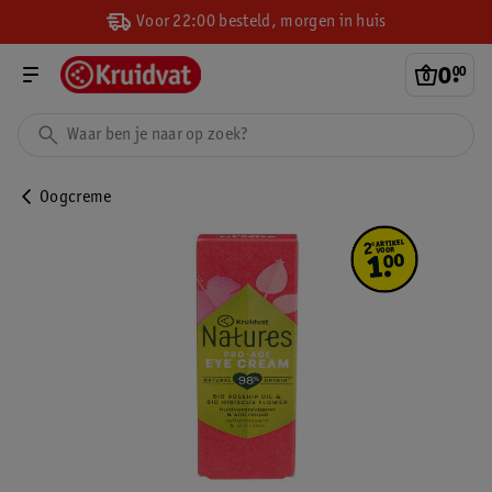
Voor 22:00 besteld, morgen in huis
0
.
00
Oogcreme