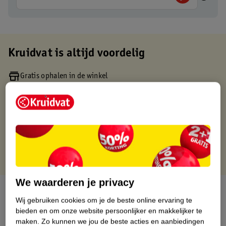
Kruidvat is altijd voordelig
Gratis ophalen in de winkel
Op werkdagen voor 22:00 uur besteld, volgende dag in huis
Gratis thuisbezorgd vanaf 50.00
Gratis retourneren binnen 30 dagen
Gratis punten met je Kruidvat kaart
We waarderen je privacy
Over dit product
Wij gebruiken cookies om je de beste online ervaring te
bieden en om onze website persoonlijker en makkelijker te
Productinformatie
maken.
Zo kunnen we jou de beste acties en aanbiedingen