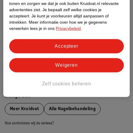
tonen en zorgen we dat je ook buiten Kruidvat.nl relevante
advertenties ziet.
Je bepaalt zelf welke cookies je
Etiketinformatie
accepteert.
Je kunt je voorkeuren altijd aanpassen of
intrekken.
Meer informatie over hoe we je gegevens
Nature Impact Score
verwerken lees je in ons
Privacybeleid
.
Dit product heeft (nog) geen Nature
Impact Score.
Accepteer
Meer informatie
Weigeren
Bestel & Bezorginformatie
Zelf cookies beheren
Bekijk ook
Meer
Kruidvat
Alle Nagelbehandeling
Hoe controleren wij de reviews?