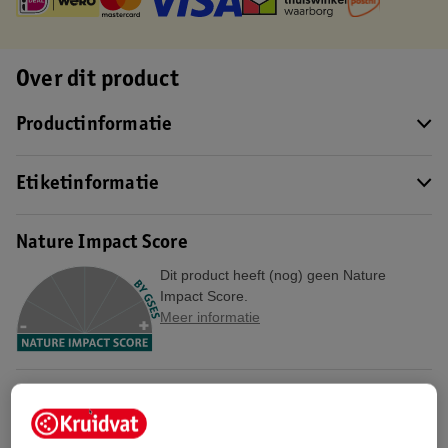
Over dit product
Productinformatie
Etiketinformatie
Nature Impact Score
Dit product heeft (nog) geen Nature
Impact Score.
Meer informatie
Bestel & Bezorginformatie