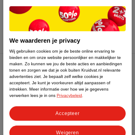
Bekijk ook
Meer
Kruidvat
Alle Multivitamines
We waarderen je privacy
Wij gebruiken cookies om je de beste online ervaring te
bieden en om onze website persoonlijker en makkelijker te
maken.
Zo kunnen we jou de beste acties en aanbiedingen
Kruidvat Club
tonen en zorgen we dat je ook buiten Kruidvat.nl relevante
advertenties ziet.
Je bepaalt zelf welke cookies je
accepteert.
Je kunt je voorkeuren altijd aanpassen of
Klantenservice
intrekken.
Meer informatie over hoe we je gegevens
verwerken lees je in ons
Privacybeleid
.
Over Kruidvat
Accepteer
Weigeren