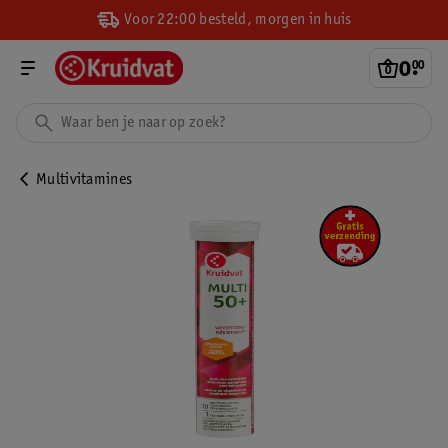
Voor 22:00 besteld, morgen in huis
0
.
00
Multivitamines