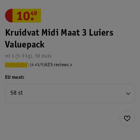
10
.
49
Kruidvat Midi Maat 3 Luiers
Valuepack
mt 3 (5-9 kg), 58 stuks
625 reviews
(4.43/5)
EU maat
58 st