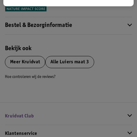
Meer informatie
Bestel & Bezorginformatie
Bekijk ook
Meer
Kruidvat
Alle Luiers maat 3
Hoe controleren wij de reviews?
Kruidvat Club
Klantenservice