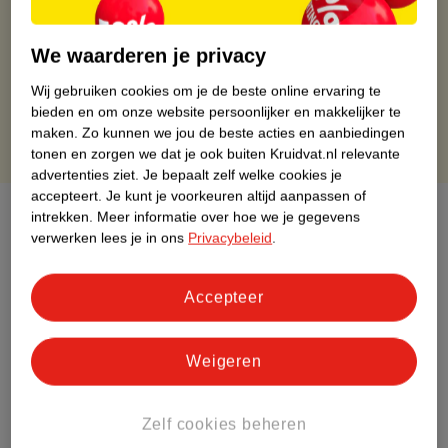
Op werkdagen voor 22:00 uur besteld, volgende dag in huis
Gratis thuisbezorgd vanaf 50.00
We waarderen je privacy
Gratis retourneren binnen 30 dagen
Gratis punten met je Kruidvat kaart
Wij gebruiken cookies om je de beste online ervaring te
bieden en om onze website persoonlijker en makkelijker te
maken.
Zo kunnen we jou de beste acties en aanbiedingen
tonen en zorgen we dat je ook buiten Kruidvat.nl relevante
advertenties ziet.
Je bepaalt zelf welke cookies je
accepteert.
Je kunt je voorkeuren altijd aanpassen of
Over dit product
intrekken.
Meer informatie over hoe we je gegevens
verwerken lees je in ons
Privacybeleid
.
Productinformatie
Accepteer
Etiketinformatie
Weigeren
Nature Impact Score
Dit product heeft (nog) geen Nature
Zelf cookies beheren
Impact Score.