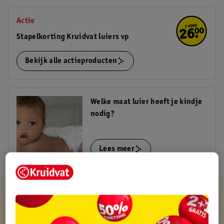
Actie
Stapelkorting Kruidvat luiers vp
Bekijk alle actieproducten
Welke maat luier heeft je kindje
nodig?
Lees meer
Kruidvat is altijd voordelig
Gratis ophalen in de winkel