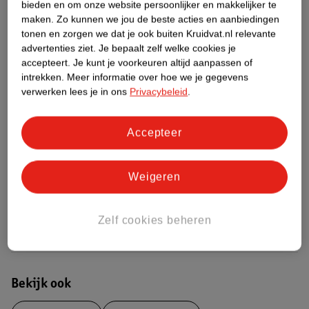
bieden en om onze website persoonlijker en makkelijker te
Etiketinformatie
maken.
Zo kunnen we jou de beste acties en aanbiedingen
tonen en zorgen we dat je ook buiten Kruidvat.nl relevante
advertenties ziet.
Je bepaalt zelf welke cookies je
Nature Impact Score
accepteert.
Je kunt je voorkeuren altijd aanpassen of
intrekken.
Meer informatie over hoe we je gegevens
Rood (-) = hoge impact op het milieu.
verwerken lees je in ons
Privacybeleid
.
Groen (+) = lage impact op het milieu.
Gebaseerd op wereldwijde
gemiddelden.
Accepteer
Nature Impact Score: 20%
Weigeren
Voedingssupplementen gemiddelde: 24%
Hogere score betekent lagere impact
Zelf cookies beheren
Bestel & Bezorginformatie
Bekijk ook