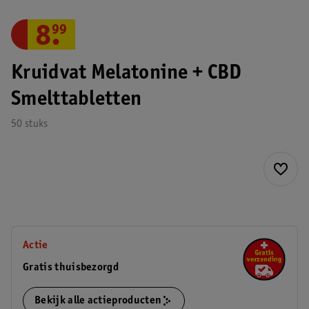
8
.
99
Kruidvat Melatonine + CBD
Smelttabletten
50 stuks
Actie
Gratis thuisbezorgd
Bekijk alle actieproducten