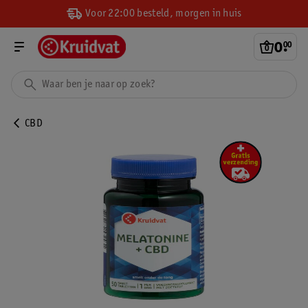
Voor 22:00 besteld, morgen in huis
0
.
00
CBD