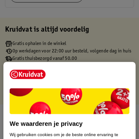
Kruidvat is altijd voordelig
Gratis ophalen in de winkel
Op werkdagen voor 22:00 uur besteld, volgende dag in huis
Gratis thuisbezorgd vanaf 50.00
Gratis retourneren binnen 30 dagen
Gratis punten met je Kruidvat kaart
Over dit product
We waarderen je privacy
Productinformatie
Wij gebruiken cookies om je de beste online ervaring te