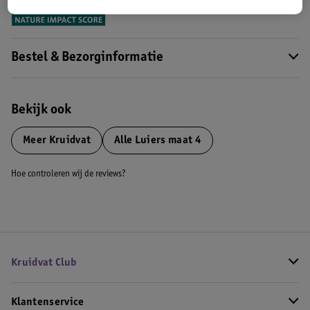
Meer informatie
Bestel & Bezorginformatie
Bekijk ook
Meer
Kruidvat
Alle Luiers maat 4
Hoe controleren wij de reviews?
Kruidvat Club
Klantenservice