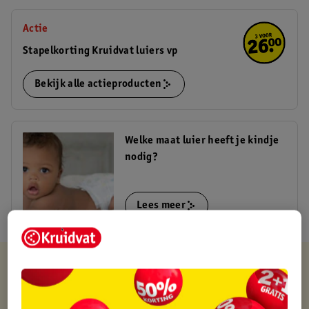
Actie
Stapelkorting Kruidvat luiers vp
Bekijk alle actieproducten
Welke maat luier heeft je kindje
nodig?
Lees meer
Kruidvat is altijd voordelig
Gratis ophalen in de winkel