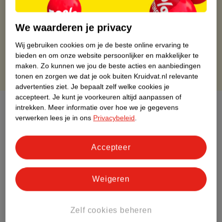
Op werkdagen voor 22:00 uur besteld, volgende dag in huis
Gratis thuisbezorgd vanaf 50.00
We waarderen je privacy
Gratis retourneren binnen 30 dagen
Gratis punten met je Kruidvat kaart
Wij gebruiken cookies om je de beste online ervaring te
bieden en om onze website persoonlijker en makkelijker te
maken.
Zo kunnen we jou de beste acties en aanbiedingen
tonen en zorgen we dat je ook buiten Kruidvat.nl relevante
advertenties ziet.
Je bepaalt zelf welke cookies je
accepteert.
Je kunt je voorkeuren altijd aanpassen of
Over dit product
intrekken.
Meer informatie over hoe we je gegevens
verwerken lees je in ons
Privacybeleid
.
Productinformatie
Accepteer
Etiketinformatie
Weigeren
Nature Impact Score
Dit product heeft (nog) geen Nature
Zelf cookies beheren
Impact Score.