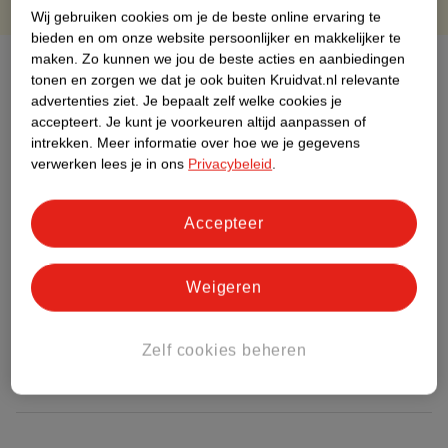
Wij gebruiken cookies om je de beste online ervaring te
bieden en om onze website persoonlijker en makkelijker te
maken.
Zo kunnen we jou de beste acties en aanbiedingen
Over dit product
tonen en zorgen we dat je ook buiten Kruidvat.nl relevante
advertenties ziet.
Je bepaalt zelf welke cookies je
Productinformatie
accepteert.
Je kunt je voorkeuren altijd aanpassen of
intrekken.
Meer informatie over hoe we je gegevens
verwerken lees je in ons
Privacybeleid
.
Etiketinformatie
Accepteer
Nature Impact Score
Dit product heeft (nog) geen Nature
Impact Score.
Weigeren
Meer informatie
Zelf cookies beheren
Bestel & Bezorginformatie