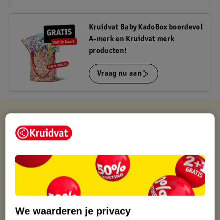
Kruidvat Baby KadoBox boordevol
A-merk en Kruidvat merk
producten!
Vraag nu aan
Kruidvat is altijd voordelig
Gratis ophalen in de winkel
Op werkdagen voor 22:00 uur besteld, volgende dag in huis
Gratis thuisbezorgd vanaf 50.00
Gratis retourneren binnen 30 dagen
Gratis punten met je Kruidvat kaart
We waarderen je privacy