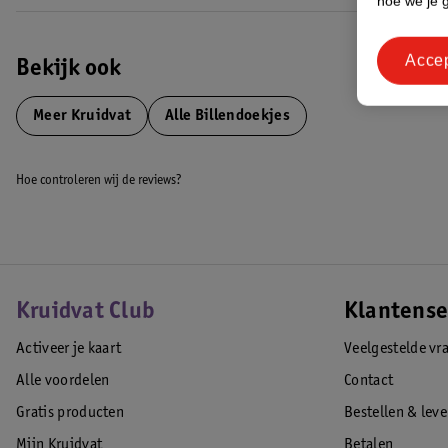
hoe we je 
Acce
Bekijk ook
Meer
Kruidvat
Alle Billendoekjes
Hoe controleren wij de reviews?
Kruidvat Club
Klantense
Activeer je kaart
Veelgestelde vr
Alle voordelen
Contact
Gratis producten
Bestellen & lev
Mijn Kruidvat
Betalen