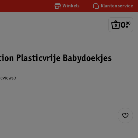
Winkels
Klantenservice
0
.
00
tion Plasticvrije Babydoekjes
reviews