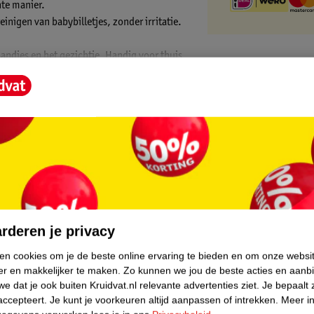
hte manier.
einigen van babybilletjes, zonder irritatie.
andjes en het gezichtje. Handig voor thuis
emakkelijk uit de verpakking en passen ze in
te, zonder concessies te doen aan de
core.
rderen je privacy
ken cookies om je de beste online ervaring te bieden en om onze websi
er en makkelijker te maken.
Zo kunnen we jou de beste acties en aanb
e dat je ook buiten Kruidvat.nl relevante advertenties ziet.
Je bepaalt 
accepteert.
Je kunt je voorkeuren altijd aanpassen of intrekken.
Meer in