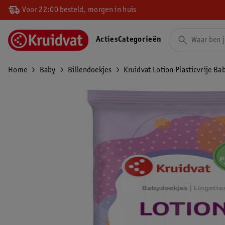
Voor 22:00 besteld, morgen in huis
Acties
Categorieën
Home
Baby
Billendoekjes
Kruidvat Lotion Plasticvrije Ba