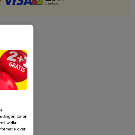
te
iedingen tonen
zelf welke
formatie over