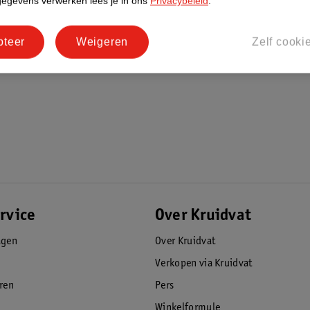
gegevens verwerken lees je in ons
Privacybeleid
.
pteer
Weigeren
Zelf cooki
rvice
Over Kruidvat
agen
Over Kruidvat
Verkopen via Kruidvat
eren
Pers
Winkelformule