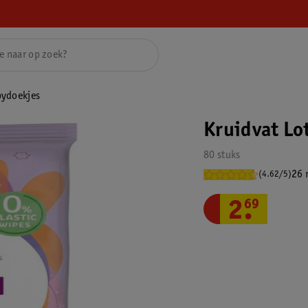
bydoekjes
Kruidvat Lo
80 stuks
26 
(4.62/5)
2
.
69