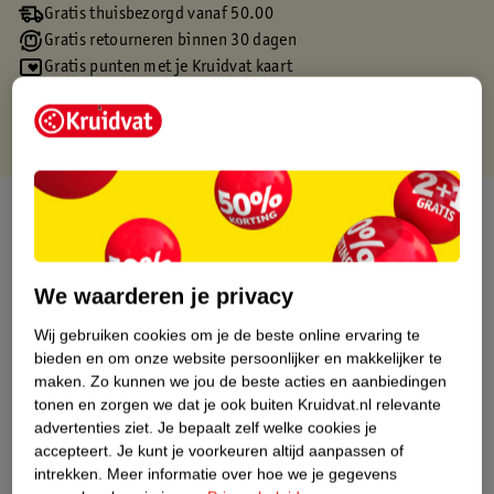
Gratis thuisbezorgd vanaf 50.00
Gratis retourneren binnen 30 dagen
Gratis punten met je Kruidvat kaart
Over dit product
Productinformatie
We waarderen je privacy
Etiketinformatie
Wij gebruiken cookies om je de beste online ervaring te
bieden en om onze website persoonlijker en makkelijker te
maken.
Zo kunnen we jou de beste acties en aanbiedingen
Nature Impact Score
tonen en zorgen we dat je ook buiten Kruidvat.nl relevante
Dit product heeft (nog) geen Nature
advertenties ziet.
Je bepaalt zelf welke cookies je
Impact Score.
accepteert.
Je kunt je voorkeuren altijd aanpassen of
Meer informatie
intrekken.
Meer informatie over hoe we je gegevens