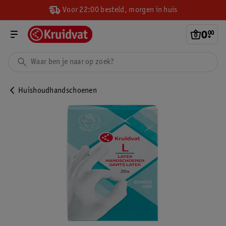
Voor 22:00 besteld, morgen in huis
0
.
00
Huishoudhandschoenen