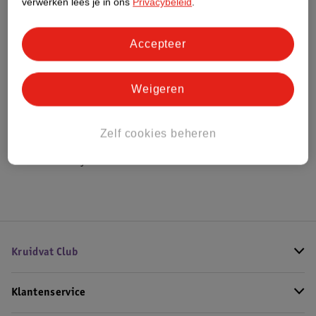
verwerken lees je in ons
Privacybeleid
.
Bestel & Bezorginformatie
Accepteer
Weigeren
Bekijk ook
Meer
Kruidvat
Alle Huishoudhandschoenen
Zelf cookies beheren
Hoe controleren wij de reviews?
Kruidvat Club
Klantenservice