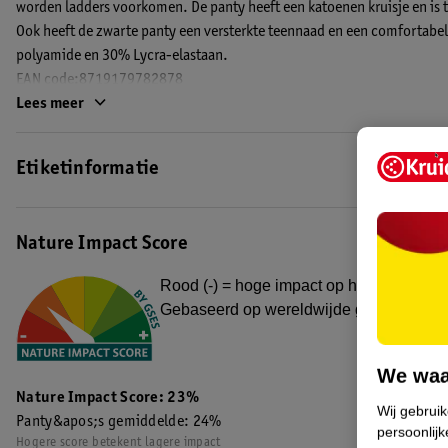
worden ladders voorkomen. De panty heeft een katoenen kruisje en is tr
Ook heeft de zwarte panty een versterkte teennaad en een comfortabel 
polyamide en 30% Lycra-elastaan.
EAN code:8719179782878
Lees meer
Etiketinformatie
Nature Impact Score
Rood (-) = hoge impact op het milieu. Gro
Gebaseerd op wereldwijde gemiddelden
We waa
Nature Impact Score: 23%
Wij gebrui
Panty&apos;s gemiddelde: 24%
persoonlijk
Hogere score betekent lagere impact