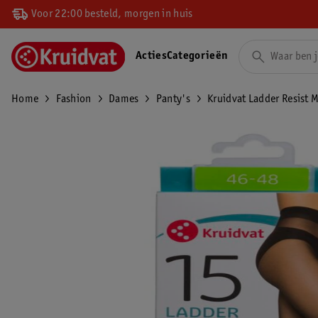
Voor 22:00 besteld, morgen in huis
Acties
Categorieën
Home
Fashion
Dames
Panty's
Kruidvat Ladder Resist 