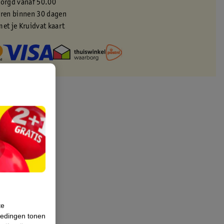
zorgd vanaf 50.00
eren binnen 30 dagen
met je Kruidvat kaart
te
iedingen tonen