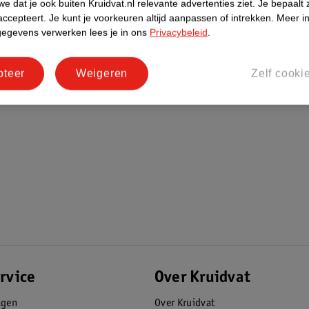
e dat je ook buiten Kruidvat.nl relevante advertenties ziet.
Je bepaalt 
accepteert.
Je kunt je voorkeuren altijd aanpassen of intrekken.
Meer in
gegevens verwerken lees je in ons
Privacybeleid
.
pteer
Weigeren
Zelf cooki
rvice
Over Kruidvat
agen
Over Kruidvat