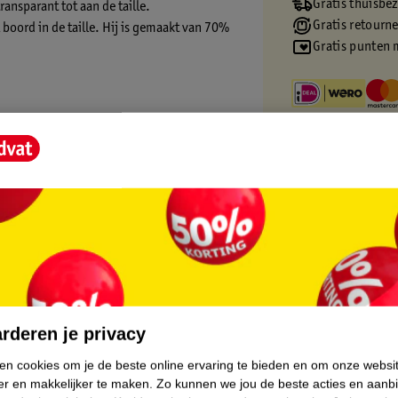
Gratis thuisbe
ansparant tot aan de taille.
Gratis retourn
boord in de taille. Hij is gemaakt van 70%
Gratis punten 
en (+) = lage impact op het milieu.
.
rderen je privacy
ken cookies om je de beste online ervaring te bieden en om onze websi
er en makkelijker te maken.
Zo kunnen we jou de beste acties en aanb