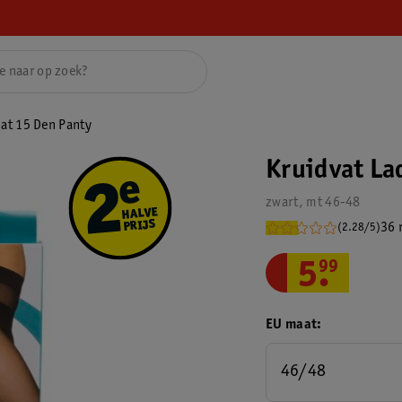
Mat 15 Den Panty
Kruidvat La
zwart, mt 46-48
36 
(2.28/5)
5
.
99
EU maat
46/48