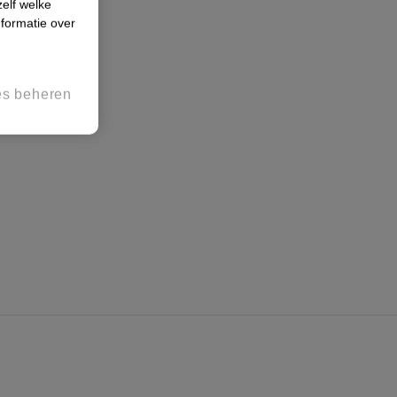
zelf welke
formatie over
es beheren