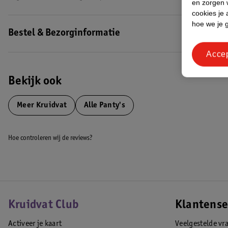
en zorgen w
cookies je 
hoe we je 
Bestel & Bezorginformatie
Acce
Bekijk ook
Meer
Kruidvat
Alle Panty's
Hoe controleren wij de reviews?
Kruidvat Club
Klantense
Activeer je kaart
Veelgestelde vr