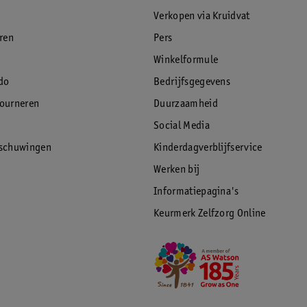
Verkopen via Kruidvat
eren
Pers
Winkelformule
do
Bedrijfsgegevens
tourneren
Duurzaamheid
Social Media
rschuwingen
Kinderdagverblijfservice
Werken bij
Informatiepagina's
Keurmerk Zelfzorg Online