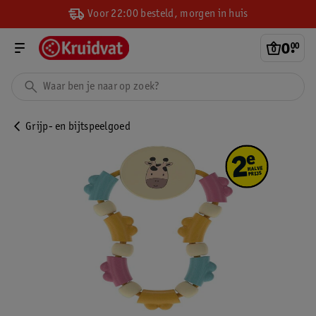
Voor 22:00 besteld, morgen in huis
0
.
00
Grijp- en bijtspeelgoed