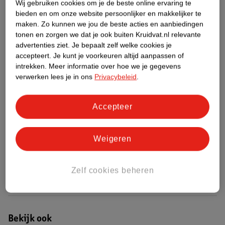
Wij gebruiken cookies om je de beste online ervaring te
bieden en om onze website persoonlijker en makkelijker te
Etiketinformatie
maken.
Zo kunnen we jou de beste acties en aanbiedingen
tonen en zorgen we dat je ook buiten Kruidvat.nl relevante
advertenties ziet.
Je bepaalt zelf welke cookies je
Nature Impact Score
accepteert.
Je kunt je voorkeuren altijd aanpassen of
intrekken.
Meer informatie over hoe we je gegevens
Rood (-) = hoge impact op het milieu.
verwerken lees je in ons
Privacybeleid
.
Groen (+) = lage impact op het milieu.
Gebaseerd op wereldwijde
Accepteer
gemiddelden.
Nature Impact Score: 38%
Weigeren
Speelgoed voor Ontwikkeling/Vorming gemiddelde: 34%
Hogere score betekent lagere impact
Zelf cookies beheren
Bestel & Bezorginformatie
Bekijk ook