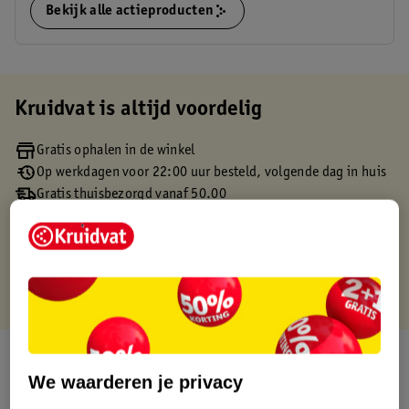
Bekijk alle actieproducten
Kruidvat is altijd voordelig
Gratis ophalen in de winkel
Op werkdagen voor 22:00 uur besteld, volgende dag in huis
Gratis thuisbezorgd vanaf 50.00
Gratis retourneren binnen 30 dagen
Gratis punten met je Kruidvat kaart
Over dit product
We waarderen je privacy
Productinformatie