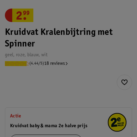
2
.
99
Kruidvat Kralenbijtring met
Spinner
geel, roze, blauw, wit
18 reviews
(4.44/5)
Actie
Kruidvat baby & mama 2e halve prijs