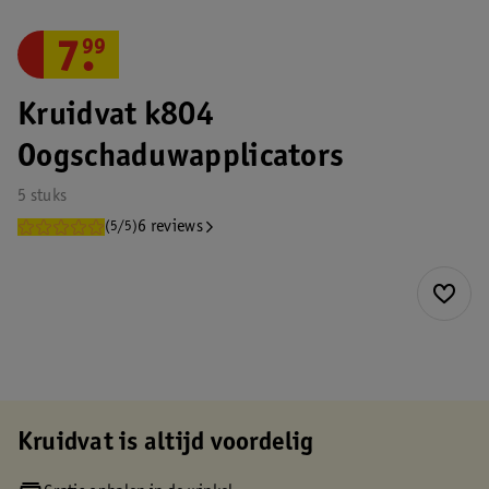
7
.
99
Kruidvat k804
Oogschaduwapplicators
5 stuks
6 reviews
(5/5)
Kruidvat is altijd voordelig