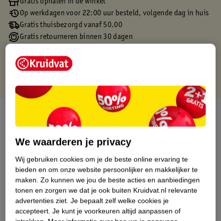
Gratis ophalen in de winkel
Op werkdagen voor 22:00 uur besteld, volgende dag in huis
Gratis thuisbezorgd vanaf 50.00
Gratis retourneren binnen 30 dagen
Gratis punten met je Kruidvat kaart
Over dit product
Productinformatie
We waarderen je privacy
Wij gebruiken cookies om je de beste online ervaring te
Etiketinformatie
bieden en om onze website persoonlijker en makkelijker te
maken.
Zo kunnen we jou de beste acties en aanbiedingen
tonen en zorgen we dat je ook buiten Kruidvat.nl relevante
Nature Impact Score
advertenties ziet.
Je bepaalt zelf welke cookies je
Dit product heeft (nog) geen Nature
accepteert.
Je kunt je voorkeuren altijd aanpassen of
Impact Score.