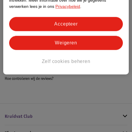
intrekken.
Meer informatie over hoe we je gegevens
Meer informatie
verwerken lees je in ons
Privacybeleid
.
Accepteer
Bestel & Bezorginformatie
Weigeren
Bekijk ook
Zelf cookies beheren
Meer
Kruidvat
Alle Make-up kwasten
Hoe controleren wij de reviews?
Kruidvat Club