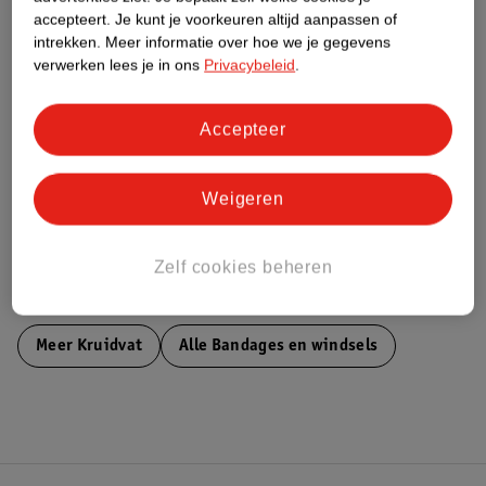
accepteert.
Je kunt je voorkeuren altijd aanpassen of
intrekken.
Meer informatie over hoe we je gegevens
Nature Impact Score
verwerken lees je in ons
Privacybeleid
.
Dit product heeft (nog) geen Nature
Impact Score.
Accepteer
Meer informatie
Weigeren
Bestel & Bezorginformatie
Zelf cookies beheren
Bekijk ook
Meer
Kruidvat
Alle Bandages en windsels