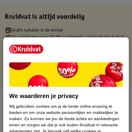
Kruidvat is altijd voordelig
Gratis ophalen in de winkel
Op werkdagen voor 22:00 uur besteld, volgende dag in huis
Gratis thuisbezorgd vanaf 50.00
Gratis retourneren binnen 30 dagen
Gratis punten met je Kruidvat kaart
We waarderen je privacy
Over dit product
Wij gebruiken cookies om je de beste online ervaring te
Productinformatie
bieden en om onze website persoonlijker en makkelijker te
maken.
Zo kunnen we jou de beste acties en aanbiedingen
tonen en zorgen we dat je ook buiten Kruidvat.nl relevante
Etiketinformatie
advertenties ziet.
Je bepaalt zelf welke cookies je