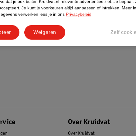
e dat je ook buiten Kruidvat.nl relevante advertenties ziet.
Je bepaalt 
accepteert.
Je kunt je voorkeuren altijd aanpassen of intrekken.
Meer in
gegevens verwerken lees je in ons
Privacybeleid
.
pteer
Weigeren
Zelf cooki
rvice
Over Kruidvat
agen
Over Kruidvat