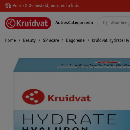
Voor 22:00 besteld, morgen in huis
Acties
Categorieën
Home
Beauty
Skincare
Dagcreme
Kruidvat Hydrate H