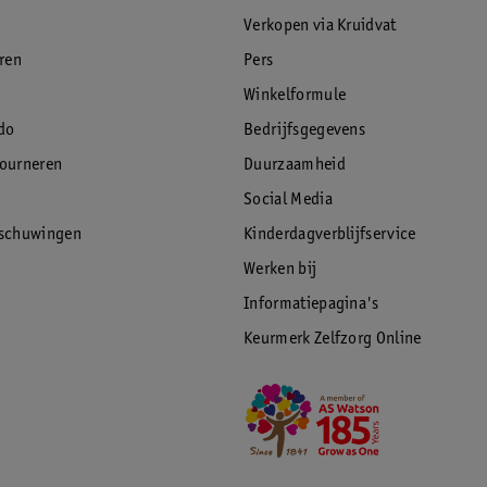
Verkopen via Kruidvat
eren
Pers
Winkelformule
do
Bedrijfsgegevens
tourneren
Duurzaamheid
Social Media
rschuwingen
Kinderdagverblijfservice
Werken bij
Informatiepagina's
Keurmerk Zelfzorg Online