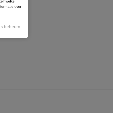
zelf welke
formatie over
es beheren