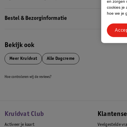
en zorgen w
cookies je 
hoe we je 
Bestel & Bezorginformatie
Acce
Bekijk ook
Meer
Kruidvat
Alle Dagcreme
Hoe controleren wij de reviews?
Kruidvat Club
Klantense
Activeer je kaart
Veelgestelde vr