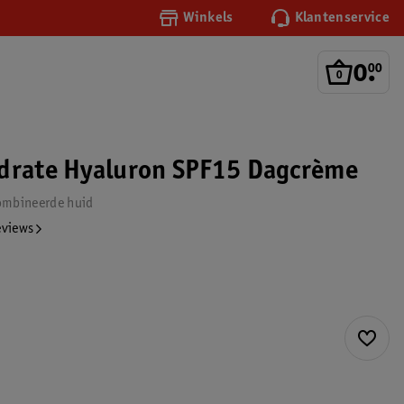
Winkels
Klantenservice
0
.
00
drate Hyaluron SPF15 Dagcrème
ombineerde huid
eviews