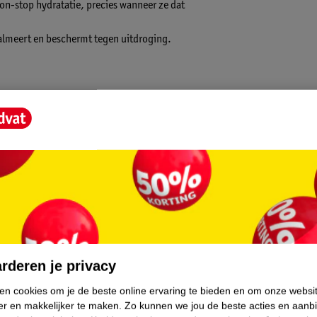
on-stop hydratatie, precies wanneer ze dat
 kalmeert en beschermt tegen uitdroging.
 peil
ydratatie
ler
g
 verfrist aan
en (+) = lage impact op het milieu.
jvoorbeeld aan na een serum of onder je
.
rderen je privacy
ken cookies om je de beste online ervaring te bieden en om onze websi
er en makkelijker te maken.
Zo kunnen we jou de beste acties en aanb