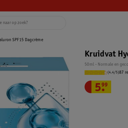
yaluron SPF15 Dagcrème
Kruidvat Hy
50ml - Normale en gec
87 r
(4.4/5)
5
.
99