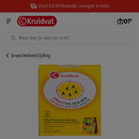
Voor 22:00 besteld, morgen in huis
0
.
00
Insectenbestrijding