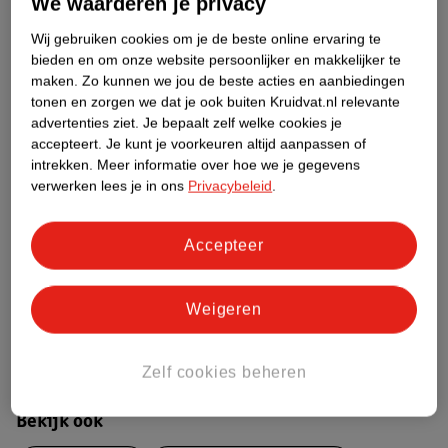
We waarderen je privacy
Etiketinformatie
Wij gebruiken cookies om je de beste online ervaring te
bieden en om onze website persoonlijker en makkelijker te
maken.
Zo kunnen we jou de beste acties en aanbiedingen
Nature Impact Score
tonen en zorgen we dat je ook buiten Kruidvat.nl relevante
advertenties ziet.
Je bepaalt zelf welke cookies je
Rood (-) = hoge impact op het milieu.
accepteert.
Je kunt je voorkeuren altijd aanpassen of
Groen (+) = lage impact op het milieu.
intrekken.
Meer informatie over hoe we je gegevens
Gebaseerd op wereldwijde
verwerken lees je in ons
Privacybeleid
.
gemiddelden.
Accepteer
Nature Impact Score: 42%
Pest/Plant Control Products gemiddelde: 49%
Hogere score betekent lagere impact
Weigeren
Bestel & Bezorginformatie
Zelf cookies beheren
Bekijk ook