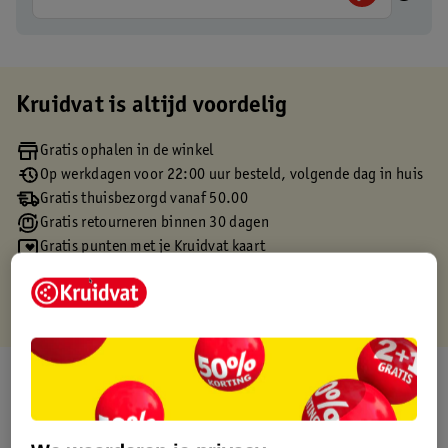
Kruidvat is altijd voordelig
Gratis ophalen in de winkel
Op werkdagen voor 22:00 uur besteld, volgende dag in huis
Gratis thuisbezorgd vanaf 50.00
Gratis retourneren binnen 30 dagen
Gratis punten met je Kruidvat kaart
Over dit product
Productinformatie