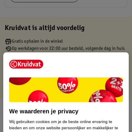
Kruidvat is altijd voordelig
Gratis ophalen in de winkel
Op werkdagen voor 22:00 uur besteld, volgende dag in huis
Gratis thuisbezorgd vanaf 50.00
Gratis retourneren binnen 30 dagen
Gratis punten met je Kruidvat kaart
Over dit product
We waarderen je privacy
Productinformatie
Wij gebruiken cookies om je de beste online ervaring te
bieden en om onze website persoonlijker en makkelijker te