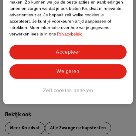
maken.
Zo kunnen we jou de beste acties en aanbiedingen
Etiketinformatie
tonen en zorgen we dat je ook buiten Kruidvat.nl relevante
advertenties ziet.
Je bepaalt zelf welke cookies je
accepteert.
Je kunt je voorkeuren altijd aanpassen of
Nature Impact Score
intrekken.
Meer informatie over hoe we je gegevens
verwerken lees je in ons
Privacybeleid
.
Dit product heeft (nog) geen Nature
Impact Score.
Meer informatie
Accepteer
Weigeren
Bestel & Bezorginformatie
Aanvullende informatie
Zelf cookies beheren
Bekijk ook
Meer
Kruidvat
Alle Zwangerschapstesten