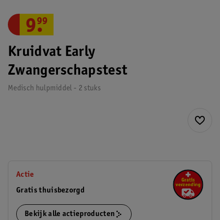
9
.
99
Kruidvat Early
Zwangerschapstest
Medisch hulpmiddel - 2 stuks
Actie
Gratis thuisbezorgd
Bekijk alle actieproducten