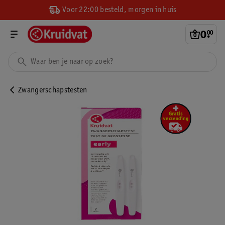
Voor 22:00 besteld, morgen in huis
0
.
00
Zwangerschapstesten