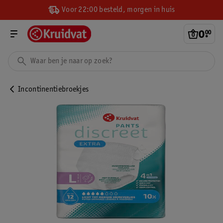
Voor 22:00 besteld, morgen in huis
0
.
00
Incontinentiebroekjes