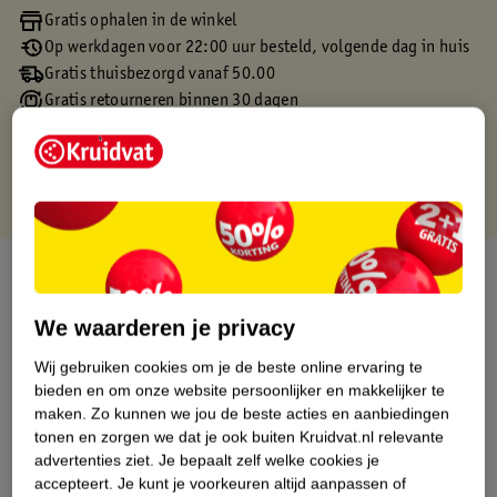
Gratis ophalen in de winkel
Op werkdagen voor 22:00 uur besteld, volgende dag in huis
Gratis thuisbezorgd vanaf 50.00
Gratis retourneren binnen 30 dagen
Gratis punten met je Kruidvat kaart
Over dit product
Productinformatie
We waarderen je privacy
Wij gebruiken cookies om je de beste online ervaring te
Etiketinformatie
bieden en om onze website persoonlijker en makkelijker te
maken.
Zo kunnen we jou de beste acties en aanbiedingen
tonen en zorgen we dat je ook buiten Kruidvat.nl relevante
Nature Impact Score
advertenties ziet.
Je bepaalt zelf welke cookies je
accepteert.
Je kunt je voorkeuren altijd aanpassen of
Dit product heeft (nog) geen Nature