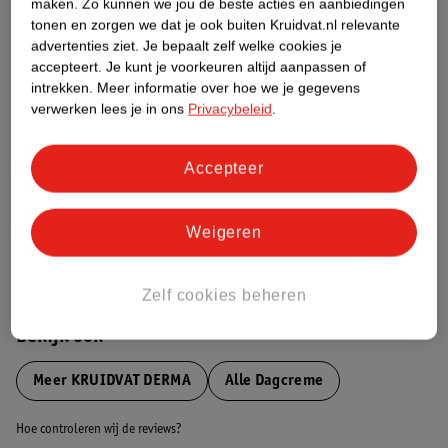
maken.
Zo kunnen we jou de beste acties en aanbiedingen
tonen en zorgen we dat je ook buiten Kruidvat.nl relevante
advertenties ziet.
Je bepaalt zelf welke cookies je
Etiketinformatie
accepteert.
Je kunt je voorkeuren altijd aanpassen of
intrekken.
Meer informatie over hoe we je gegevens
Nature Impact Score
verwerken lees je in ons
Privacybeleid
.
Dit product heeft (nog) geen Nature
Impact Score.
Accepteer
Meer informatie
Weigeren
Bestel & Bezorginformatie
Zelf cookies beheren
Bekijk ook
Meer
KRUIDVAT DERMA
Alle Dagcreme
Hoe controleren wij de reviews?