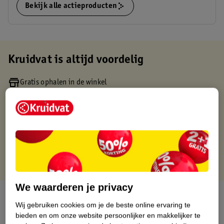
Bekijk alle actieproducten
Kruidvat is altijd voordelig
Gratis ophalen in de winkel
Op werkdagen voor 22:00 uur besteld, volgende dag in huis
Gratis thuisbezorgd vanaf 50.00
Gratis retourneren binnen 30 dagen
Gratis punten met je Kruidvat kaart
We waarderen je privacy
Over dit product
Wij gebruiken cookies om je de beste online ervaring te
bieden en om onze website persoonlijker en makkelijker te
Productinformatie