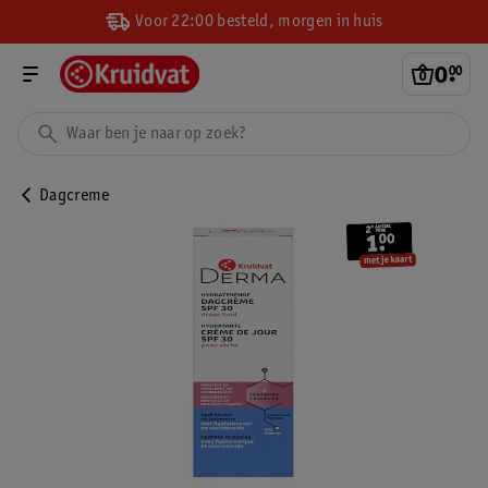
Voor 22:00 besteld, morgen in huis
0
.
00
Dagcreme