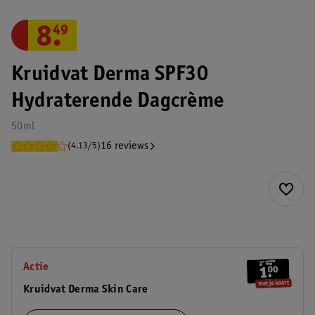
8
.
49
Kruidvat Derma SPF30
Hydraterende Dagcrème
50ml
16 reviews
(4.13/5)
Actie
Kruidvat Derma Skin Care