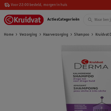
Voor 22:00 besteld, morgen in huis
Acties
Categorieën
Home
Verzorging
Haarverzorging
Shampoo
Kruidvat