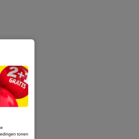
te
iedingen tonen