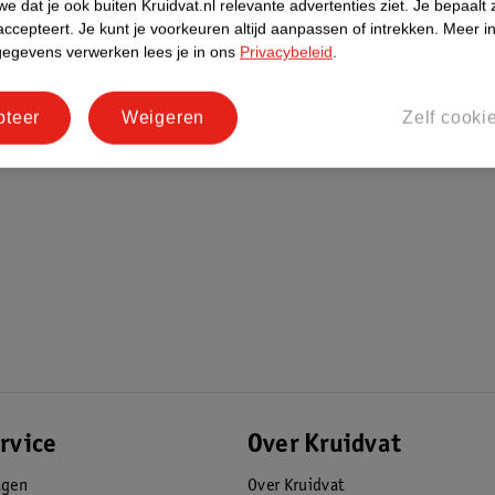
e dat je ook buiten Kruidvat.nl relevante advertenties ziet.
Je bepaalt 
accepteert.
Je kunt je voorkeuren altijd aanpassen of intrekken.
Meer in
gegevens verwerken lees je in ons
Privacybeleid
.
pteer
Weigeren
Zelf cooki
rvice
Over Kruidvat
agen
Over Kruidvat