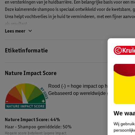
en versterkingen van je huidbarrière. Een belangrijke basis voor een m
Deze kalmerende shampoo is speciaal ontwikkeld voor de kwetsbare, ge
Urea helpt vochtverlies in je huid te verminderen, met een fijner aan
als resultaat.
Lees meer
Hoe gebruik je de Kruidvat Derma Kalmerende Shampoo?
Masseer het in vochtig haar en spoel het daarna grondig uit met water.
Etiketinformatie
gebruik.
EAN code:8720674231181
Nature Impact Score
Rood (-) = hoge impact op het milieu. Gro
Gebaseerd op wereldwijde gemiddelden
We waa
Nature Impact Score: 44%
Wij gebrui
Haar - Shampoo gemiddelde: 50%
persoonlijk
Hogere score betekent lagere impact