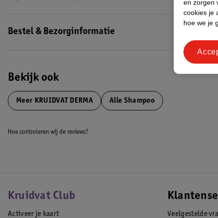
en zorgen w
cookies je 
hoe we je 
Bestel & Bezorginformatie
Acce
Bekijk ook
Meer
KRUIDVAT DERMA
Alle Shampoo
Hoe controleren wij de reviews?
Kruidvat Club
Klantense
Activeer je kaart
Veelgestelde vr