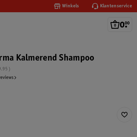
Winkels
Klantenservice
0
.
00
erma Kalmerend Shampoo
9.95
reviews