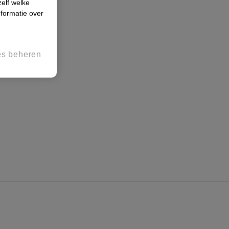
zelf welke
formatie over
es beheren