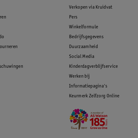
Verkopen via Kruidvat
eren
Pers
Winkelformule
do
Bedrijfsgegevens
tourneren
Duurzaamheid
Social Media
rschuwingen
Kinderdagverblijfservice
Werken bij
Informatiepagina's
Keurmerk Zelfzorg Online