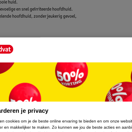
ooie huid.
voelige en snel geïrriteerde hoofdhuid.
voelende hoofdhuid, zonder jeukerig gevoel,
 De shampoo is geschikt voor dagelijks
en (+) = lage impact op het milieu.
.
rderen je privacy
ken cookies om je de beste online ervaring te bieden en om onze websi
er en makkelijker te maken.
Zo kunnen we jou de beste acties en aanb