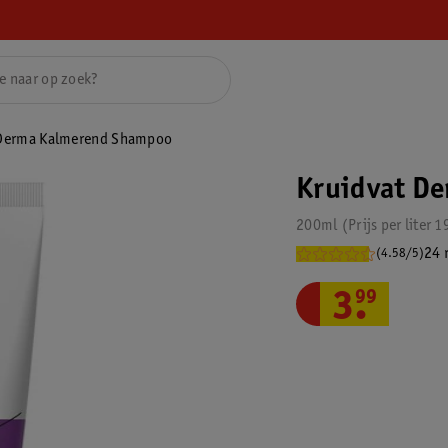
 Derma Kalmerend Shampoo
Kruidvat D
200ml
Prijs per
liter
1
24 
(4.58/5)
3
.
99