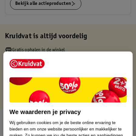
Bekijk alle actieproducten
Kruidvat is altijd voordelig
Gratis ophalen in de winkel
Op werkdagen voor 22:00 uur besteld, volgende dag in huis
Gratis thuisbezorgd vanaf 50.00
Gratis retourneren binnen 30 dagen
Gratis punten met je Kruidvat kaart
We waarderen je privacy
Over dit product
Wij gebruiken cookies om je de beste online ervaring te
bieden en om onze website persoonlijker en makkelijker te
Productinformatie
maken.
Zo kunnen we jou de beste acties en aanbiedingen