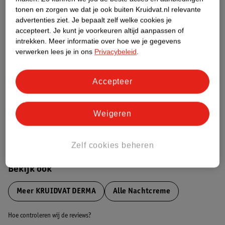
tonen en zorgen we dat je ook buiten Kruidvat.nl relevante
advertenties ziet.
Je bepaalt zelf welke cookies je
Etiketinformatie
accepteert.
Je kunt je voorkeuren altijd aanpassen of
intrekken.
Meer informatie over hoe we je gegevens
verwerken lees je in ons
Privacybeleid
.
Nature Impact Score
Dit product heeft (nog) geen Nature
Impact Score.
Accepteer
Meer informatie
Weigeren
Bestel & Bezorginformatie
Zelf cookies beheren
Bekijk ook
Meer
KRUIDVAT DERMA
Alle Nachtcreme
Hoe controleren wij de reviews?