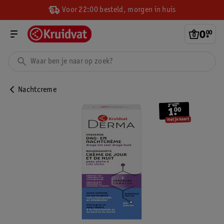
Voor 22:00 besteld, morgen in huis
0
.
00
Nachtcreme