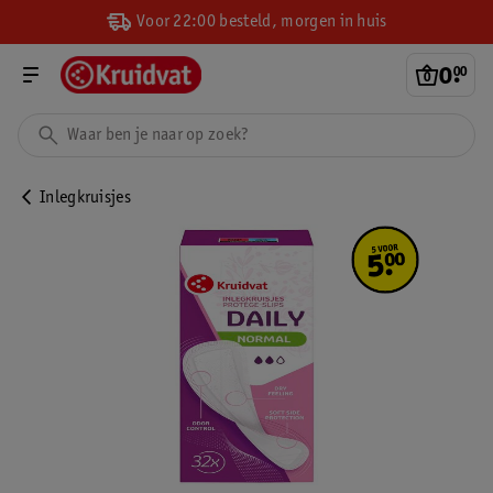
Voor 22:00 besteld, morgen in huis
0
.
00
Inlegkruisjes