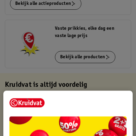
Bekijk alle actieproducten
Vaste prikkies, elke dag een
vaste lage prijs
Bekijk alle producten
Kruidvat is altijd voordelig
Gratis ophalen in de winkel
Op werkdagen voor 22:00 uur besteld, volgende dag in huis
Gratis thuisbezorgd vanaf 50.00
Gratis retourneren binnen 30 dagen
Gratis punten met je Kruidvat kaart