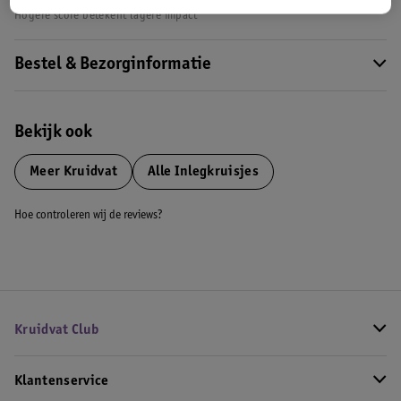
Hogere score betekent lagere impact
Bestel & Bezorginformatie
Bekijk ook
Meer
Kruidvat
Alle Inlegkruisjes
Hoe controleren wij de reviews?
Kruidvat Club
Klantenservice