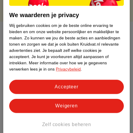
We waarderen je privacy
Wij gebruiken cookies om je de beste online ervaring te
Over dit product
bieden en om onze website persoonlijker en makkelijker te
maken.
Zo kunnen we jou de beste acties en aanbiedingen
Productinformatie
tonen en zorgen we dat je ook buiten Kruidvat.nl relevante
advertenties ziet.
Je bepaalt zelf welke cookies je
accepteert.
Je kunt je voorkeuren altijd aanpassen of
Etiketinformatie
intrekken.
Meer informatie over hoe we je gegevens
verwerken lees je in ons
Privacybeleid
.
Nature Impact Score
Accepteer
Rood (-) = hoge impact op het milieu.
Groen (+) = lage impact op het milieu.
Gebaseerd op wereldwijde
Weigeren
gemiddelden.
Zelf cookies beheren
Nature Impact Score: 50%
Vrouwelijke Hygiëne gemiddelde: 40%