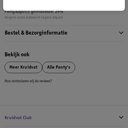
Nature Impact Score: 34%
Panty&apos;s gemiddelde: 24%
Hogere score betekent lagere impact
Bestel & Bezorginformatie
Bekijk ook
Meer
Kruidvat
Alle Panty's
Hoe controleren wij de reviews?
Kruidvat Club