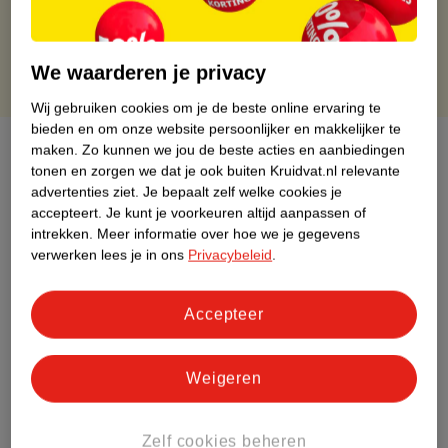
Gratis punten met je Kruidvat kaart
We waarderen je privacy
Wij gebruiken cookies om je de beste online ervaring te
bieden en om onze website persoonlijker en makkelijker te
Over dit product
maken.
Zo kunnen we jou de beste acties en aanbiedingen
tonen en zorgen we dat je ook buiten Kruidvat.nl relevante
advertenties ziet.
Je bepaalt zelf welke cookies je
Productinformatie
accepteert.
Je kunt je voorkeuren altijd aanpassen of
intrekken.
Meer informatie over hoe we je gegevens
Etiketinformatie
verwerken lees je in ons
Privacybeleid
.
Nature Impact Score
Accepteer
Rood (-) = hoge impact op het milieu.
Groen (+) = lage impact op het milieu.
Weigeren
Gebaseerd op wereldwijde
gemiddelden.
Zelf cookies beheren