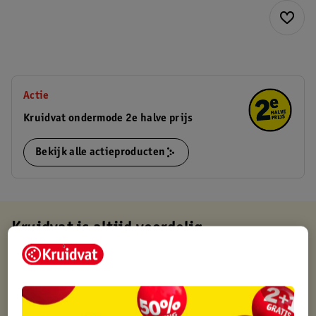
Actie
Kruidvat ondermode 2e halve prijs
Bekijk alle actieproducten
Kruidvat is altijd voordelig
Gratis ophalen in de winkel
Op werkdagen voor 22:00 uur besteld, volgende dag in huis
Gratis thuisbezorgd vanaf 50.00
Gratis retourneren binnen 30 dagen