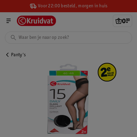
Voor 22:00 besteld, morgen in huis
0
.
00
Panty's