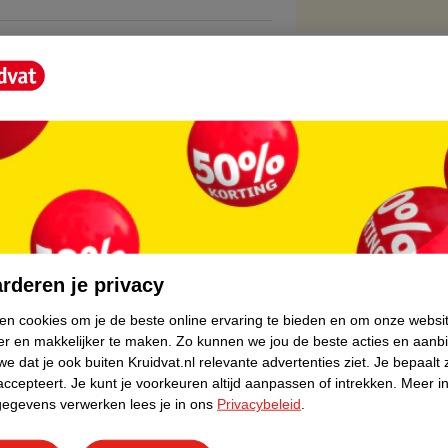
ichaam en in je voeding voorkomt.
ergie hebben afgestaan pijlsnel kan herladen,
ren als je snel achter elkaar, korte en hoog
core.
ie extra kracht leveren waardoor je je derde
id creatine dat aanwezig is in je lichaam
rderen je privacy
ken cookies om je de beste online ervaring te bieden en om onze websi
er en makkelijker te maken.
Zo kunnen we jou de beste acties en aanb
e dat je ook buiten Kruidvat.nl relevante advertenties ziet.
Je bepaalt 
accepteert.
Je kunt je voorkeuren altijd aanpassen of intrekken.
Meer in
gegevens verwerken lees je in ons
Privacybeleid
.