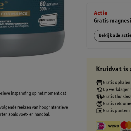
Actie
Gratis magnes
Bekijk alle act
Kruidvat is 
Gratis ophalen
Op werkdagen v
plosieve inspanning op het moment dat
Gratis thuisbe
Gratis retourn
envolgende reeksen van hoog intensieve
Gratis punten 
orten zoals voet- en handbal.
ram per dag.