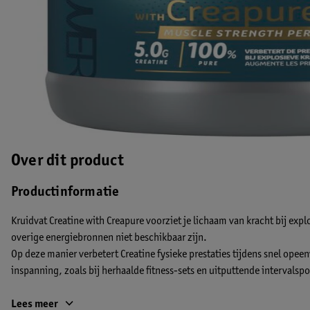
Over dit product
Productinformatie
Kruidvat Creatine with Creapure voorziet je lichaam van kracht bij ex
overige energiebronnen niet beschikbaar zijn.
Op deze manier verbetert Creatine fysieke prestaties tijdens snel ope
inspanning, zoals bij herhaalde fitness-sets en uitputtende intervalsp
Het gunstige effect wordt verkregen bij een dagelijkse inname van 3 g
Lees meer