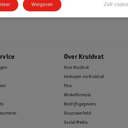
pteer
Weigeren
Zelf cooki
rvice
Over Kruidvat
agen
Over Kruidvat
Verkopen via Kruidvat
eren
Pers
Winkelformule
do
Bedrijfsgegevens
tourneren
Duurzaamheid
Social Media