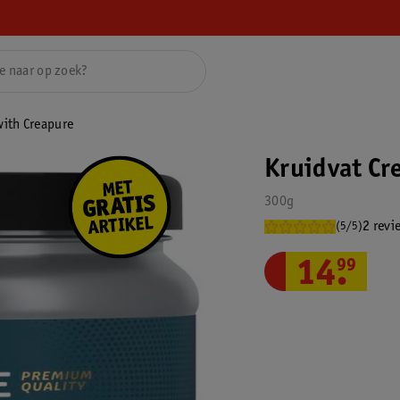
with Creapure
Kruidvat Cr
300g
2 revi
(5/5)
14
.
99