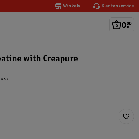
Winkels
Klantenservice
0
.
00
eatine with Creapure
ews