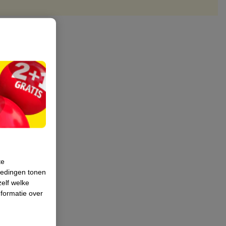
te
iedingen tonen
zelf welke
formatie over