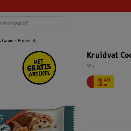
s Caramel Protein Bar
Kruidvat Co
60g
1
.
49