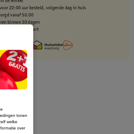
 in de winkel
oor 22:00 uur besteld, volgende dag in huis
zorgd vanaf 50.00
eren binnen 30 dagen
met je Kruidvat kaart
te
iedingen tonen
zelf welke
formatie over