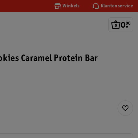
Winkels
Klantenservice
0
.
00
okies Caramel Protein Bar