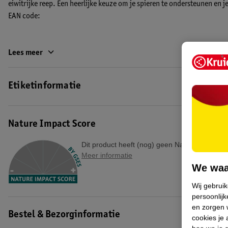
eiwitrijke reep. Een heerlijke keuze om je spieren te ondersteunen en j
EAN code:
Lees meer
Etiketinformatie
Nature Impact Score
Dit product heeft (nog) geen Nature Impact S
Meer informatie
We waa
Wij gebrui
persoonlijk
en zorgen w
Bestel & Bezorginformatie
cookies je 