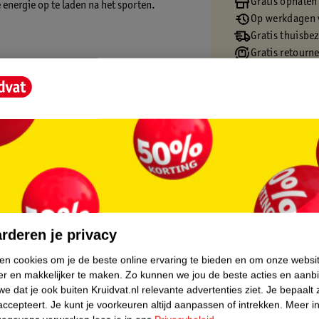
Gratis ophalen
e energie op te laden na het sporten.
Op werkdagen v
Gratis thuisbe
Gratis retourn
Gratis punten 
core.
rderen je privacy
ken cookies om je de beste online ervaring te bieden en om onze websi
er en makkelijker te maken.
Zo kunnen we jou de beste acties en aanb
e dat je ook buiten Kruidvat.nl relevante advertenties ziet.
Je bepaalt 
accepteert.
Je kunt je voorkeuren altijd aanpassen of intrekken.
Meer in