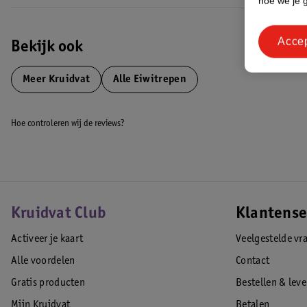
hoe we je 
Acce
Bekijk ook
Meer
Kruidvat
Alle Eiwitrepen
Hoe controleren wij de reviews?
Kruidvat Club
Klantense
Activeer je kaart
Veelgestelde vr
Alle voordelen
Contact
Gratis producten
Bestellen & lev
Mijn Kruidvat
Betalen