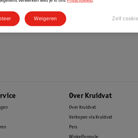
gegevens verwerken lees je in ons
Privacybeleid
.
pteer
Weigeren
Zelf cooki
rvice
Over Kruidvat
agen
Over Kruidvat
Verkopen via Kruidvat
eren
Pers
Winkelformule