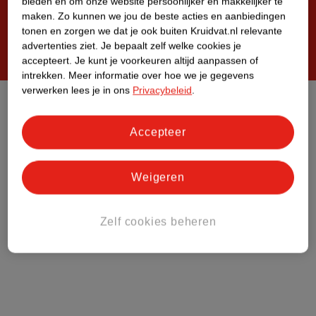
bieden en om onze website persoonlijker en makkelijker te
maken.
Zo kunnen we jou de beste acties en aanbiedingen
tonen en zorgen we dat je ook buiten Kruidvat.nl relevante
advertenties ziet.
Je bepaalt zelf welke cookies je
Steeds verrassend, altijd voordelig!
accepteert.
Je kunt je voorkeuren altijd aanpassen of
intrekken.
Meer informatie over hoe we je gegevens
verwerken lees je in ons
Privacybeleid
.
Privacy
Disclaimer
Accepteer
Algemene Verkoopvoorwaarden
Veilig betalen
Weigeren
Zelf cookies beheren
Zelf cookies beheren