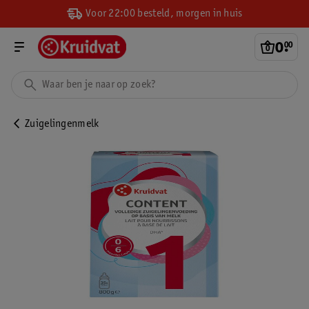
Voor 22:00 besteld, morgen in huis
0
.
00
Zuigelingenmelk