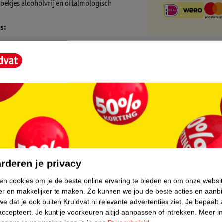
 doekjes alcoholvrij en oftalmologisch
s:
core.
ls op een milde manier te verwijderen. De
rderen je privacy
ortabel aan te laten voelen. Sluit de
ken cookies om je de beste online ervaring te bieden en om onze websi
en.
er en makkelijker te maken.
Zo kunnen we jou de beste acties en aanb
e dat je ook buiten Kruidvat.nl relevante advertenties ziet.
Je bepaalt 
accepteert.
Je kunt je voorkeuren altijd aanpassen of intrekken.
Meer in