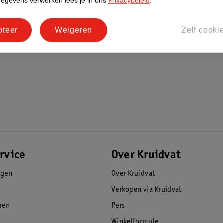
gegevens verwerken lees je in ons
Privacybeleid
.
pteer
Weigeren
Zelf cooki
rvice
Over Kruidvat
agen
Over Kruidvat
Verkopen via Kruidvat
eren
Pers
Winkelformule