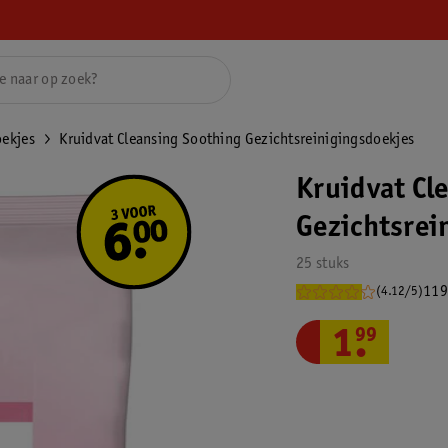
oekjes
Kruidvat Cleansing Soothing Gezichtsreinigingsdoekjes
Kruidvat Cl
Gezichtsrei
25 stuks
119
(4.12/5)
1
.
99