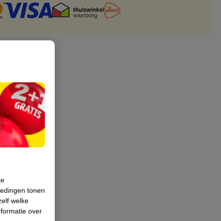
te
iedingen tonen
zelf welke
formatie over