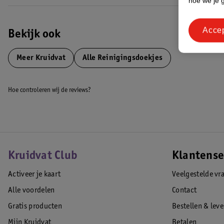
hoe we je 
Acce
Bekijk ook
Meer
Kruidvat
Alle Reinigingsdoekjes
Hoe controleren wij de reviews?
Kruidvat Club
Klantense
Activeer je kaart
Veelgestelde vr
Alle voordelen
Contact
Gratis producten
Bestellen & lev
Mijn Kruidvat
Betalen