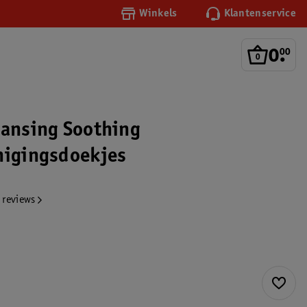
Winkels
Klantenservice
0
.
00
eansing Soothing
nigingsdoekjes
 reviews