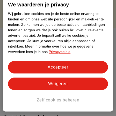
Gratis punten met je Kruidvat kaart
We waarderen je privacy
Wij gebruiken cookies om je de beste online ervaring te
bieden en om onze website persoonlijker en makkelijker te
maken.
Zo kunnen we jou de beste acties en aanbiedingen
tonen en zorgen we dat je ook buiten Kruidvat.nl relevante
Over dit product
advertenties ziet.
Je bepaalt zelf welke cookies je
accepteert.
Je kunt je voorkeuren altijd aanpassen of
intrekken.
Meer informatie over hoe we je gegevens
Productinformatie
verwerken lees je in ons
Privacybeleid
.
Etiketinformatie
Accepteer
Nature Impact Score
Weigeren
Dit product heeft (nog) geen Nature
Impact Score.
Meer informatie
Zelf cookies beheren