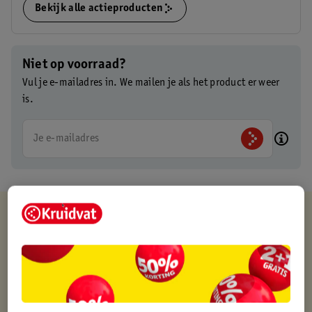
Bekijk alle actieproducten
Niet op voorraad?
Vul je e-mailadres in. We mailen je als het product er weer
is.
Je e-mailadres
Kruidvat is altijd voordelig
Gratis ophalen in de winkel
Op werkdagen voor 22:00 uur besteld, volgende dag in huis
Gratis thuisbezorgd vanaf 50.00
Gratis retourneren binnen 30 dagen