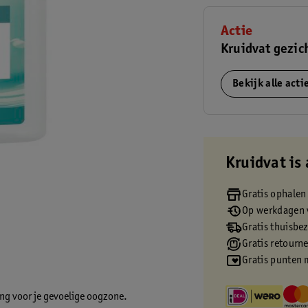
Actie
Kruidvat gezic
Bekijk alle act
Kruidvat is 
Gratis ophalen
Op werkdagen v
Gratis thuisbe
Gratis retourn
Gratis punten 
ing voor je gevoelige oogzone.