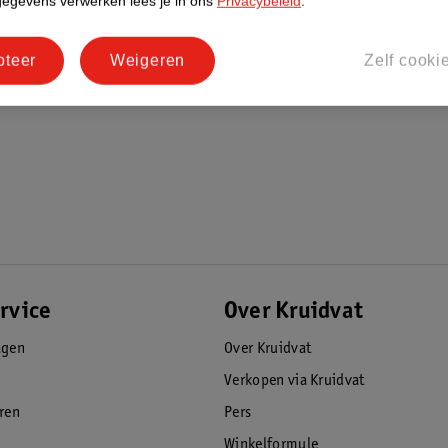
gegevens verwerken lees je in ons
Privacybeleid
.
pteer
Weigeren
Zelf cooki
rvice
Over Kruidvat
agen
Over Kruidvat
Verkopen via Kruidvat
eren
Pers
Winkelformule