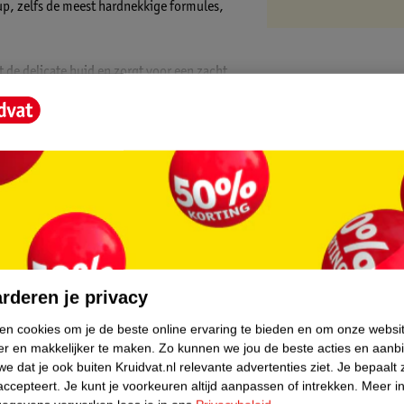
up, zelfs de meest hardnekkige formules,
 de delicate huid en zorgt voor een zacht,
igingsolie is ongeparfumeerd en
ting Oogmake-up
core.
ng
oelen
rderen je privacy
uid
ken cookies om je de beste online ervaring te bieden en om onze websi
ks gebruik
er en makkelijker te maken.
Zo kunnen we jou de beste acties en aanb
e dat je ook buiten Kruidvat.nl relevante advertenties ziet.
Je bepaalt 
accepteert.
Je kunt je voorkeuren altijd aanpassen of intrekken.
Meer in
of tissue. Veeg voorzichtig over je oogleden