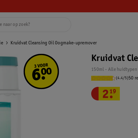
ie
Kruidvat Cleansing Oil Oogmake-upremover
Kruidvat Cl
150ml - Alle huidtypen
50 r
(4.4/5)
2
.
19