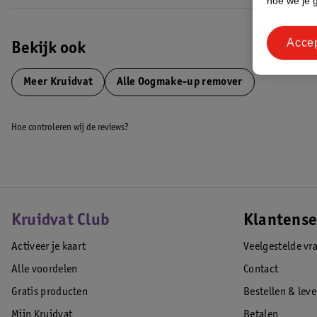
hoe we je 
om make-up te verwijderen. Vermijd direct contact met je ogen.
EAN code:8720674342269,8719179605788
Acce
Bekijk ook
Meer
Kruidvat
Alle Oogmake-up remover
Hoe controleren wij de reviews?
Kruidvat Club
Klantense
Activeer je kaart
Veelgestelde vr
Alle voordelen
Contact
Gratis producten
Bestellen & lev
Mijn Kruidvat
Betalen