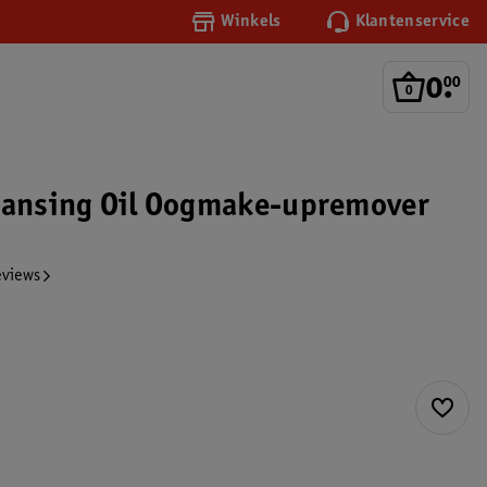
Winkels
Klantenservice
0
.
00
eansing Oil Oogmake-upremover
eviews