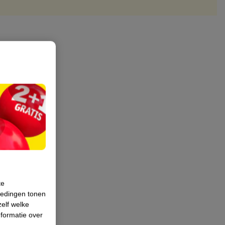
te
iedingen tonen
zelf welke
formatie over