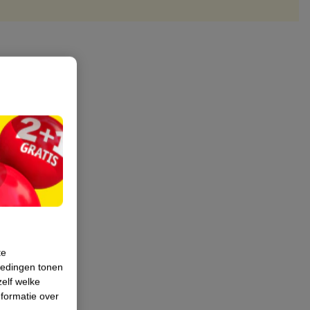
te
iedingen tonen
zelf welke
formatie over