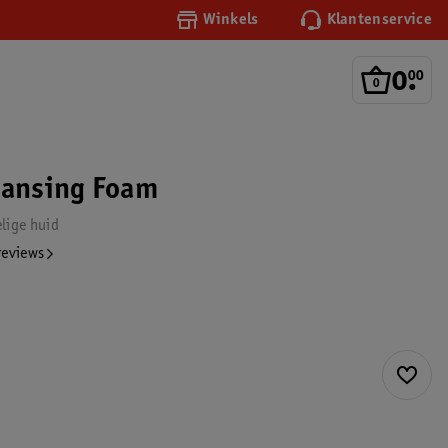
Winkels
Klantenservice
0
.
00
eansing Foam
lige huid
reviews