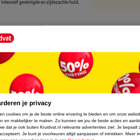
intensief gereinigde en zijdezachte huid.
 voor extra verzorging.
k.
ingsmousse aan op je handpalm. Masseer de
n. Spoel grondig af met ruim water. Vermijd
core.
rderen je privacy
ken cookies om je de beste online ervaring te bieden en om onze websi
er en makkelijker te maken.
Zo kunnen we jou de beste acties en aanb
e dat je ook buiten Kruidvat.nl relevante advertenties ziet.
Je bepaalt 
accepteert.
Je kunt je voorkeuren altijd aanpassen of intrekken.
Meer in