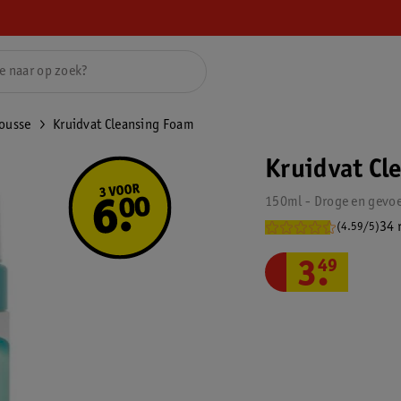
ousse
Kruidvat Cleansing Foam
Kruidvat Cl
150ml - Droge en gevoe
34 
(4.59/5)
3
.
49