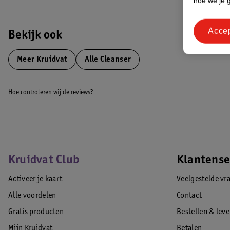
hoe we je 
Acce
Bekijk ook
Meer
Kruidvat
Alle Cleanser
Hoe controleren wij de reviews?
Kruidvat Club
Klantense
Activeer je kaart
Veelgestelde vr
Alle voordelen
Contact
Gratis producten
Bestellen & lev
Mijn Kruidvat
Betalen