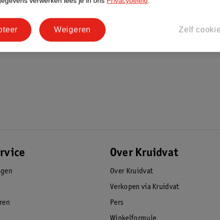
gegevens verwerken lees je in ons
Privacybeleid
.
pteer
Weigeren
Zelf cooki
rvice
Over Kruidvat
agen
Over Kruidvat
Verkopen via Kruidvat
eren
Pers
Winkelformule