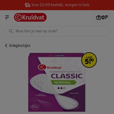
Voor 22:00 besteld, morgen in huis
0
.
00
Inlegkruisjes