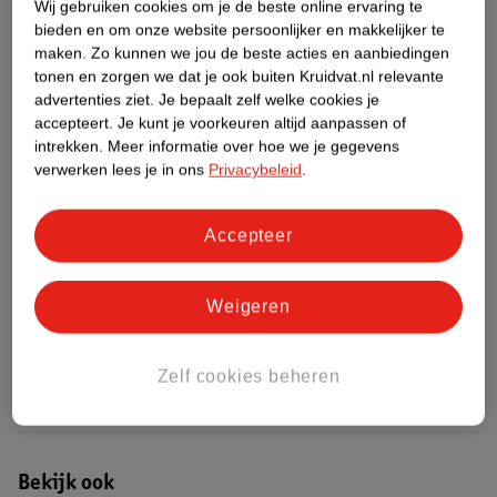
Wij gebruiken cookies om je de beste online ervaring te
bieden en om onze website persoonlijker en makkelijker te
Etiketinformatie
maken.
Zo kunnen we jou de beste acties en aanbiedingen
tonen en zorgen we dat je ook buiten Kruidvat.nl relevante
advertenties ziet.
Je bepaalt zelf welke cookies je
Nature Impact Score
accepteert.
Je kunt je voorkeuren altijd aanpassen of
intrekken.
Meer informatie over hoe we je gegevens
Rood (-) = hoge impact op het milieu.
verwerken lees je in ons
Privacybeleid
.
Groen (+) = lage impact op het milieu.
Gebaseerd op wereldwijde
Accepteer
gemiddelden.
Nature Impact Score: 51%
Weigeren
Vrouwelijke Hygiëne gemiddelde: 40%
Hogere score betekent lagere impact
Zelf cookies beheren
Bestel & Bezorginformatie
Bekijk ook