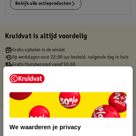
Bekijk alle actieproducten
Kruidvat is altijd voordelig
Gratis ophalen in de winkel
Op werkdagen voor 22:00 uur besteld, volgende dag in huis
Gratis thuisbezorgd vanaf 50.00
Gratis retourneren binnen 30 dagen
Gratis punten met je Kruidvat kaart
Over dit product
We waarderen je privacy
Productinformatie