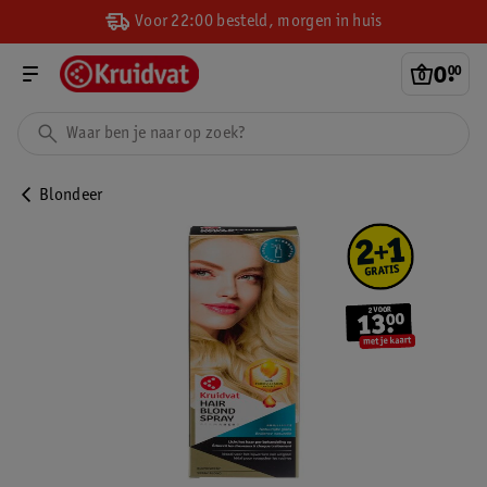
Voor 22:00 besteld, morgen in huis
0
.
00
Blondeer