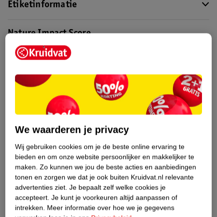
Etiketinformatie
Nature Impact Score
Dit product heeft (nog) geen Nature
Impact Score.
Meer informatie
Bestel & Bezorginformatie
We waarderen je privacy
Bekijk ook
Wij gebruiken cookies om je de beste online ervaring te
bieden en om onze website persoonlijker en makkelijker te
Meer
Kruidvat
Alle Kleurspray
maken.
Zo kunnen we jou de beste acties en aanbiedingen
tonen en zorgen we dat je ook buiten Kruidvat.nl relevante
advertenties ziet.
Je bepaalt zelf welke cookies je
Hoe controleren wij de reviews?
accepteert.
Je kunt je voorkeuren altijd aanpassen of
intrekken.
Meer informatie over hoe we je gegevens