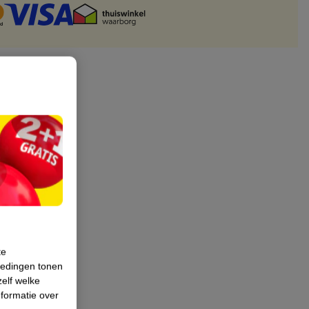
te
iedingen tonen
zelf welke
formatie over