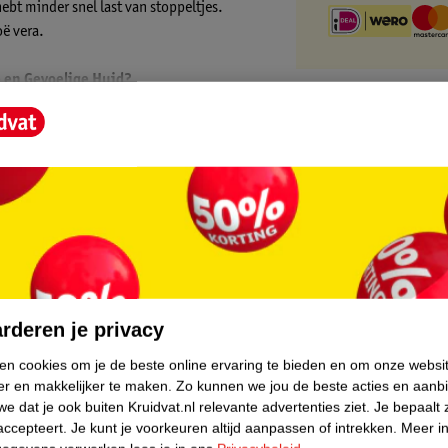
ebt minder snel last van stoppeltjes.
oë vera.
 en Gevoelige Huid?
uldig door.
droge huid, zodat alle haren bedekt zijn.
f de haren al loslaten. Zo niet, laat de
al. Houd de tijd goed bij. Verwijder de
water, zonder zeep te gebruiken.
core.
 is geschikt voor je bikinilijn, armen,
rderen je privacy
ebruiken op spataderen of puistjes, of op
ken cookies om je de beste online ervaring te bieden en om onze websi
een allergische reactie heeft vertoond bij
er en makkelijker te maken.
Zo kunnen we jou de beste acties en aanb
e dat je ook buiten Kruidvat.nl relevante advertenties ziet.
Je bepaalt 
accepteert.
Je kunt je voorkeuren altijd aanpassen of intrekken.
Meer in
en 24 uur geen huidreactie ontstaat, kun je