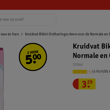
 wax en hars
Kruidvat Bikini Ontharingscrème voor de Normale en 
Kruidvat Bi
Normale en 
150ml
55 
(3.55/5)
3
.
29