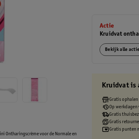
Actie
Kruidvat ontha
Bekijk alle act
Kruidvat is 
Gratis ophalen
Op werkdagen v
Gratis thuisbe
Gratis retourn
Gratis punten 
Bikini Ontharingscrème voor de Normale en