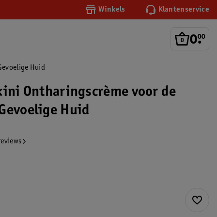
Winkels
Klantenservice
0
.
00
Gevoelige Huid
kini Ontharingscrème voor de
Gevoelige Huid
reviews