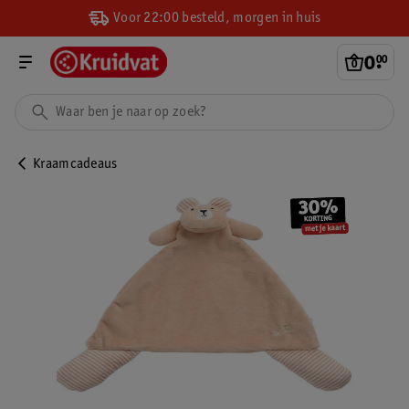
Voor 22:00 besteld, morgen in huis
0
.
00
Kraamcadeaus