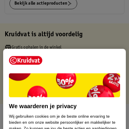
Bekijk alle actieproducten
Kruidvat is altijd voordelig
Gratis ophalen in de winkel
Op werkdagen voor 22:00 uur besteld, volgende dag in huis
Gratis thuisbezorgd vanaf 50.00
Gratis retourneren binnen 30 dagen
Gratis punten met je Kruidvat kaart
We waarderen je privacy
Over dit product
Wij gebruiken cookies om je de beste online ervaring te
bieden en om onze website persoonlijker en makkelijker te
Productinformatie
maken.
Zo kunnen we jou de beste acties en aanbiedingen