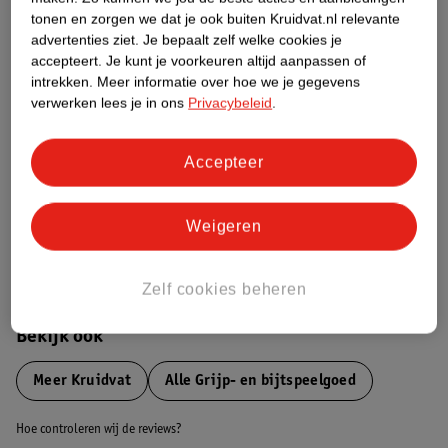
tonen en zorgen we dat je ook buiten Kruidvat.nl relevante
advertenties ziet.
Je bepaalt zelf welke cookies je
Etiketinformatie
accepteert.
Je kunt je voorkeuren altijd aanpassen of
intrekken.
Meer informatie over hoe we je gegevens
verwerken lees je in ons
Privacybeleid
.
Nature Impact Score
Dit product heeft (nog) geen Nature
Impact Score.
Accepteer
Meer informatie
Weigeren
Bestel & Bezorginformatie
Zelf cookies beheren
Bekijk ook
Meer
Kruidvat
Alle Grijp- en bijtspeelgoed
Hoe controleren wij de reviews?