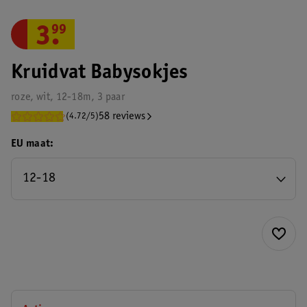
3
.
99
Kruidvat Babysokjes
roze, wit, 12-18m, 3 paar
58 reviews
(4.72/5)
EU maat
12-18