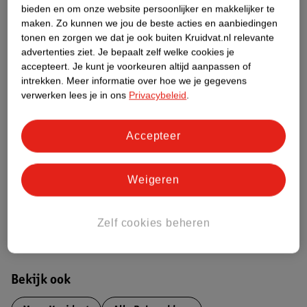
bieden en om onze website persoonlijker en makkelijker te
Over dit product
maken.
Zo kunnen we jou de beste acties en aanbiedingen
tonen en zorgen we dat je ook buiten Kruidvat.nl relevante
Productinformatie
advertenties ziet.
Je bepaalt zelf welke cookies je
accepteert.
Je kunt je voorkeuren altijd aanpassen of
intrekken.
Meer informatie over hoe we je gegevens
Etiketinformatie
verwerken lees je in ons
Privacybeleid
.
Nature Impact Score
Accepteer
Dit product heeft (nog) geen Nature
Impact Score.
Meer informatie
Weigeren
Zelf cookies beheren
Bestel & Bezorginformatie
Bekijk ook