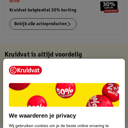
Actie
Kruidvat babytextiel 30% korting
Bekijk alle actieproducten
Kruidvat is altijd voordelig
Gratis ophalen in de winkel
Op werkdagen voor 22:00 uur besteld, volgende dag in huis
Gratis thuisbezorgd vanaf 50.00
Gratis retourneren binnen 30 dagen
Gratis punten met je Kruidvat kaart
We waarderen je privacy
Wij gebruiken cookies om je de beste online ervaring te