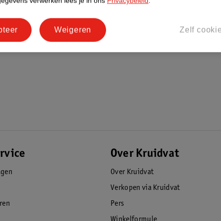
gegevens verwerken lees je in ons
Privacybeleid
.
pteer
Weigeren
Zelf cooki
rvice
Over Kruidvat
agen
Over Kruidvat
Verkopen via Kruidvat
eren
Pers
Winkelformule