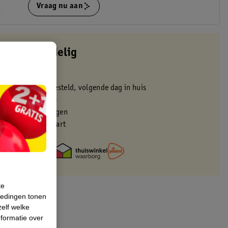
Vraag nu aan
altijd voordelig
 in de winkel
oor 22:00 uur besteld, volgende dag in huis
zorgd vanaf 50.00
eren binnen 30 dagen
met je Kruidvat kaart
te
iedingen tonen
zelf welke
formatie over