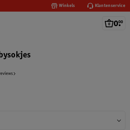
Winkels
Klantenservice
0
.
00
bysokjes
reviews