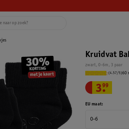
kjes
Kruidvat Ba
zwart, 0-6m, 3 paar
60 
(4.57/5)
3
.
99
EU maat
0-6