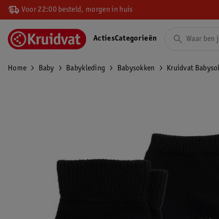
Voor 22:00 besteld, morgen in huis
Acties
Categorieën
Home
Baby
Babykleding
Babysokken
Kruidvat Babyso