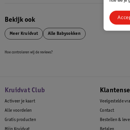
hoe we je 
wereld!
EAN code:8720674070834
Acce
Bekijk ook
Meer
Kruidvat
Alle Babysokken
Hoe controleren wij de reviews?
Kruidvat Club
Klantense
Activeer je kaart
Veelgestelde vr
Alle voordelen
Contact
Gratis producten
Bestellen & lev
Mijn Kruidvat
Betalen