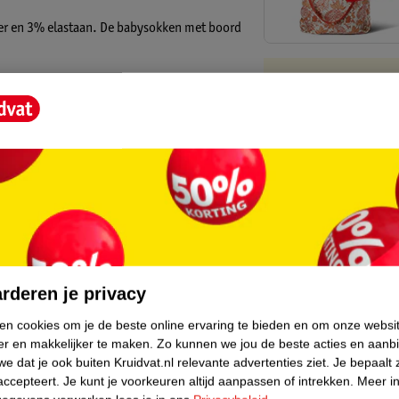
er en 3% elastaan. De babysokken met boord
Kruidvat is 
adjes en verwijder ze.
Gratis ophalen
Op werkdagen v
e droger en mogen niet gestreken worden.
Gratis thuisbe
Gratis retourn
Gratis punten 
 heeft ons katoenen Kruidvat babytextiel
core.
duurzamen van de katoenteelt én de
n een duurzamere katoenproductie. We kopen
rderen je privacy
ken cookies om je de beste online ervaring te bieden en om onze websi
er en makkelijker te maken.
Zo kunnen we jou de beste acties en aanb
t Better Cotton Initiative. Dit product werd
e dat je ook buiten Kruidvat.nl relevante advertenties ziet.
Je bepaalt 
‘Better Cotton’ katoen. Kijk voor meer
accepteert.
Je kunt je voorkeuren altijd aanpassen of intrekken.
Meer in
 we weer een stapje richting een duurzamere