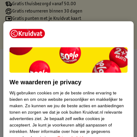
Gratis thuisbezorgd vanaf 50.00
Gratis retourneren binnen 30 dagen
Gratis punten met je Kruidvat kaart
Over dit product
Productinformatie
We waarderen je privacy
Etiketinformatie
Wij gebruiken cookies om je de beste online ervaring te
bieden en om onze website persoonlijker en makkelijker te
maken.
Zo kunnen we jou de beste acties en aanbiedingen
Nature Impact Score
tonen en zorgen we dat je ook buiten Kruidvat.nl relevante
Dit product heeft (nog) geen Nature
advertenties ziet.
Je bepaalt zelf welke cookies je
Impact Score.
accepteert.
Je kunt je voorkeuren altijd aanpassen of
Meer informatie
intrekken.
Meer informatie over hoe we je gegevens