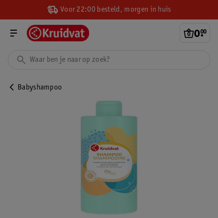
Voor 22:00 besteld, morgen in huis
0
.
00
Babyshampoo