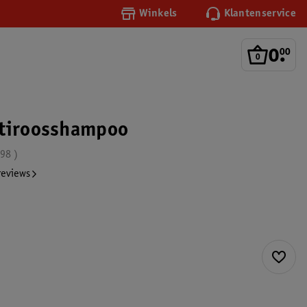
Winkels
Klantenservice
0
.
00
ntiroosshampoo
.98
reviews