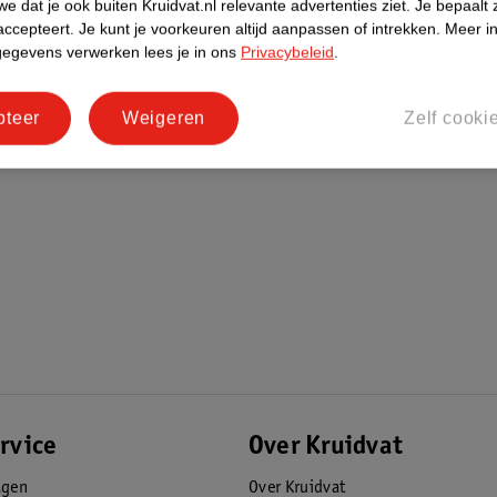
e dat je ook buiten Kruidvat.nl relevante advertenties ziet.
Je bepaalt 
accepteert.
Je kunt je voorkeuren altijd aanpassen of intrekken.
Meer in
gegevens verwerken lees je in ons
Privacybeleid
.
pteer
Weigeren
Zelf cooki
rvice
Over Kruidvat
agen
Over Kruidvat