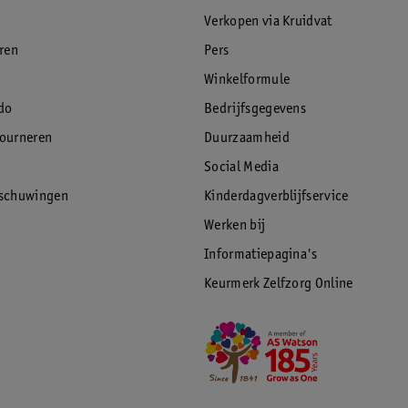
Verkopen via Kruidvat
eren
Pers
Winkelformule
do
Bedrijfsgegevens
tourneren
Duurzaamheid
Social Media
rschuwingen
Kinderdagverblijfservice
Werken bij
Informatiepagina's
Keurmerk Zelfzorg Online