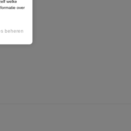
zelf welke
formatie over
es beheren