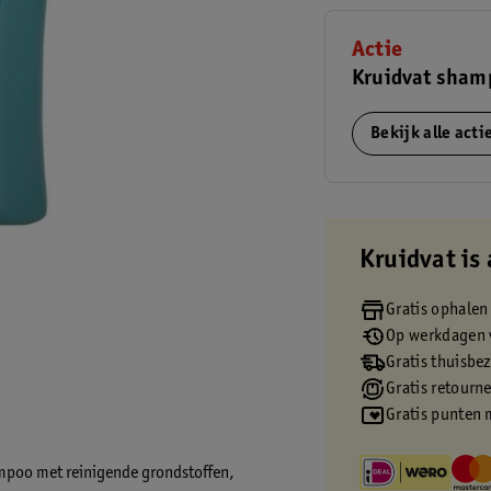
Actie
Kruidvat sham
Bekijk alle act
Kruidvat is 
Gratis ophalen
Op werkdagen v
Gratis thuisbe
Gratis retourn
Gratis punten 
ampoo met reinigende grondstoffen,