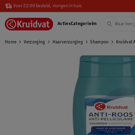
Voor 22:00 besteld, morgen in huis
Acties
Categorieën
Home
Verzorging
Haarverzorging
Shampoo
Kruidvat