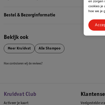
en zorgen w
cookies je 
hoe we je 
Bestel & Bezorginformatie
Acce
Bekijk ook
Meer
Kruidvat
Alle Shampoo
Hoe controleren wij de reviews?
Kruidvat Club
Klantense
Activeer je kaart
Veelgestelde vr