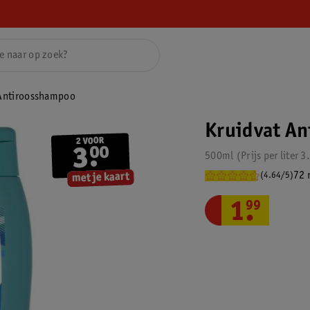
 Antiroosshampoo
Kruidvat A
500ml
Prijs per
liter
3
72 
(4.64/5)
1
.
99