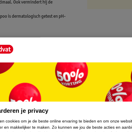
timaal. Ook vermindert hij de
mpoo is dermatologisch getest en pH-
na zorgvuldig uitspoelen. Vermijd contact
en (+) = lage impact op het milieu.
l kleine stapjes. Ook onze Kruidvat Merk
.
ze Kruidvat shampoo gemaakt van 100%
n de shampoo RSPO gecertificeerde palmolie.
rderen je privacy
ken cookies om je de beste online ervaring te bieden en om onze websi
er en makkelijker te maken.
Zo kunnen we jou de beste acties en aanb