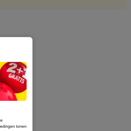
te
iedingen tonen