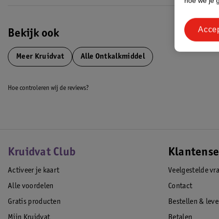
hoe we je 
Acce
Bekijk ook
Meer
Kruidvat
Alle Ontkalkmiddel
Hoe controleren wij de reviews?
Kruidvat Club
Klantense
Activeer je kaart
Veelgestelde vr
Alle voordelen
Contact
Gratis producten
Bestellen & lev
Mijn Kruidvat
Betalen