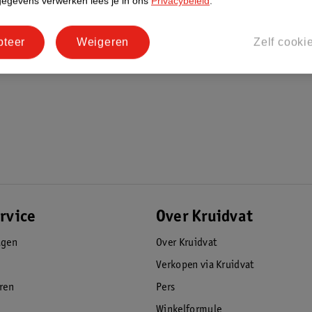
gegevens verwerken lees je in ons
Privacybeleid
.
pteer
Weigeren
Zelf cooki
rvice
Over Kruidvat
agen
Over Kruidvat
Verkopen via Kruidvat
eren
Pers
Winkelformule