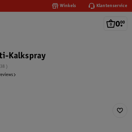
Winkels
Klantenservice
0
.
00
ti-Kalkspray
.38
reviews