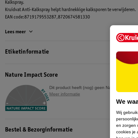
Kalkspray.
Kruidvat Anti-Kalkspray helpt hardnekkige kalksporen te verwijderen.
EAN code:8719179553287,8720674581330
Lees meer
Etiketinformatie
Nature Impact Score
Dit product heeft (nog) geen Nature Impact S
Meer informatie
We waa
Wij gebrui
persoonlijk
en zorgen w
Bestel & Bezorginformatie
cookies je 