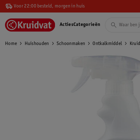
Voor 22:00 besteld, morgen in huis
Acties
Categorieën
Home
Huishouden
Schoonmaken
Ontkalkmiddel
Kruid