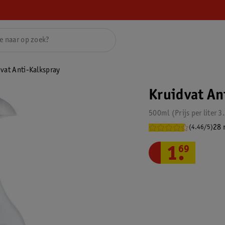
vat Anti-Kalkspray
Kruidvat An
500ml
Prijs per
liter
3
28 
(4.46/5)
1
.
69