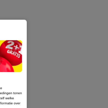
te
iedingen tonen
zelf welke
formatie over