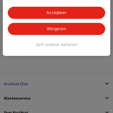
Bestel & Bezorginformatie
Accepteer
Bekijk ook
Weigeren
Meer
Kruidvat Science
Alle Shampoo
Zelf cookies beheren
Hoe controleren wij de reviews?
Kruidvat Club
Klantenservice