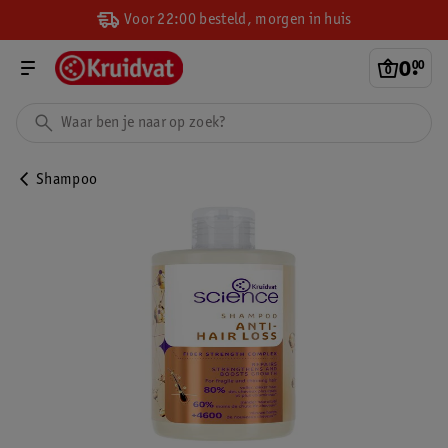
Voor 22:00 besteld, morgen in huis
0
.
00
Shampoo