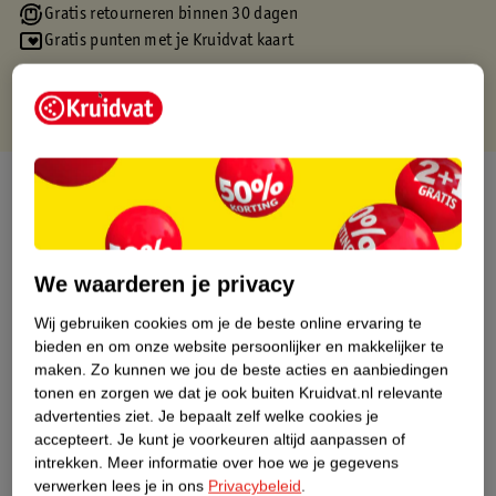
Gratis retourneren binnen 30 dagen
Gratis punten met je Kruidvat kaart
Over dit product
Productinformatie
We waarderen je privacy
Etiketinformatie
Wij gebruiken cookies om je de beste online ervaring te
bieden en om onze website persoonlijker en makkelijker te
Nature Impact Score
maken.
Zo kunnen we jou de beste acties en aanbiedingen
tonen en zorgen we dat je ook buiten Kruidvat.nl relevante
Dit product heeft (nog) geen Nature
advertenties ziet.
Je bepaalt zelf welke cookies je
Impact Score.
accepteert.
Je kunt je voorkeuren altijd aanpassen of
Meer informatie
intrekken.
Meer informatie over hoe we je gegevens
verwerken lees je in ons
Privacybeleid
.