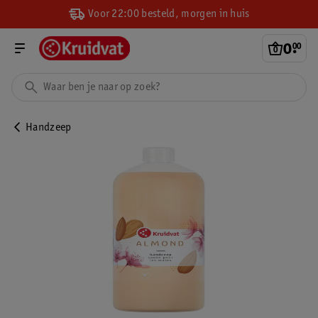
Voor 22:00 besteld, morgen in huis
0
.
00
Handzeep