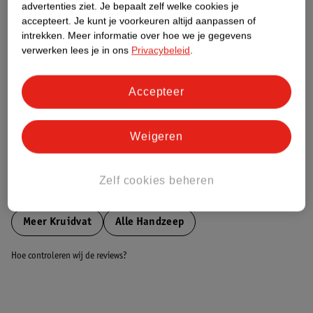
Groen (+) = lage impact op het milieu.
advertenties ziet.
Je bepaalt zelf welke cookies je
Gebaseerd op wereldwijde
accepteert.
Je kunt je voorkeuren altijd aanpassen of
gemiddelden.
intrekken.
Meer informatie over hoe we je gegevens
verwerken lees je in ons
Privacybeleid
.
Nature Impact Score: 65%
Producten voor Lichaamsreiniging gemiddelde: 49%
Accepteer
Hogere score betekent lagere impact
Weigeren
Bestel & Bezorginformatie
Zelf cookies beheren
Bekijk ook
Meer
Kruidvat
Alle Handzeep
Hoe controleren wij de reviews?