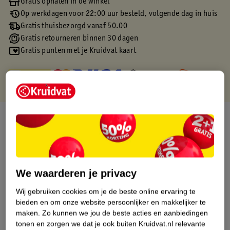
Gratis ophalen in de winkel
Op werkdagen voor 22:00 uur besteld, volgende dag in huis
Gratis thuisbezorgd vanaf 50.00
Gratis retourneren binnen 30 dagen
Gratis punten met je Kruidvat kaart
Over dit product
Productinformatie
Etiketinformatie
We waarderen je privacy
Wij gebruiken cookies om je de beste online ervaring te
Nature Impact Score
bieden en om onze website persoonlijker en makkelijker te
maken.
Zo kunnen we jou de beste acties en aanbiedingen
Rood (-) = hoge impact op het milieu.
tonen en zorgen we dat je ook buiten Kruidvat.nl relevante