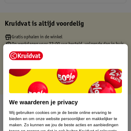
Kruidvat is altijd voordelig
Gratis ophalen in de winkel
Op werkdagen voor 22:00 uur besteld, volgende dag in huis
Gratis thuisbezorgd vanaf 50.00
Gratis retourneren binnen 30 dagen
Gratis punten met je Kruidvat kaart
We waarderen je privacy
Over dit product
Wij gebruiken cookies om je de beste online ervaring te
Productinformatie
bieden en om onze website persoonlijker en makkelijker te
maken.
Zo kunnen we jou de beste acties en aanbiedingen
tonen en zorgen we dat je ook buiten Kruidvat.nl relevante