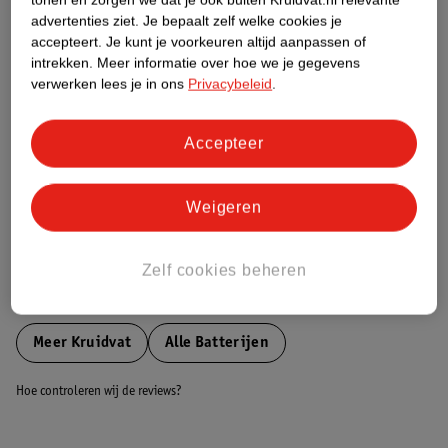
Etiketinformatie
advertenties ziet.
Je bepaalt zelf welke cookies je
accepteert.
Je kunt je voorkeuren altijd aanpassen of
intrekken.
Meer informatie over hoe we je gegevens
Nature Impact Score
verwerken lees je in ons
Privacybeleid
.
Dit product heeft (nog) geen Nature
Impact Score.
Accepteer
Meer informatie
Weigeren
Bestel & Bezorginformatie
Zelf cookies beheren
Bekijk ook
Meer
Kruidvat
Alle Batterijen
Hoe controleren wij de reviews?