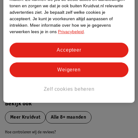
tonen en zorgen we dat je ook buiten Kruidvat.nl relevante
advertenties ziet.
Je bepaalt zelf welke cookies je
Etiketinformatie
accepteert.
Je kunt je voorkeuren altijd aanpassen of
intrekken.
Meer informatie over hoe we je gegevens
verwerken lees je in ons
Privacybeleid
.
Nature Impact Score
Dit product heeft (nog) geen Nature
Impact Score.
Accepteer
Meer informatie
Weigeren
Bestel & Bezorginformatie
Zelf cookies beheren
Bekijk ook
Meer
Kruidvat
Alle 8+ maanden
Hoe controleren wij de reviews?