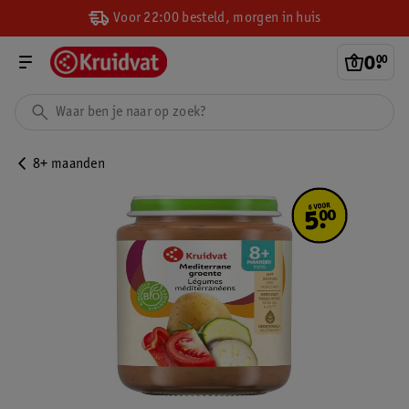
Voor 22:00 besteld, morgen in huis
0
.
00
8+ maanden