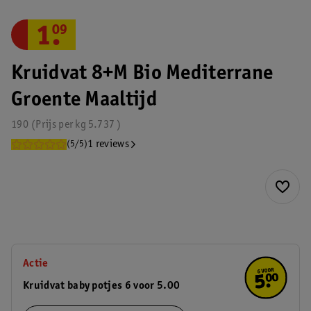
1
.
09
Kruidvat 8+M Bio Mediterrane
Groente Maaltijd
190
Prijs per
kg
5.737
1 reviews
(5/5)
Actie
Kruidvat baby potjes 6 voor 5.00