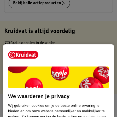
Bekijk alle actieproducten
Kruidvat is altijd voordelig
Gratis ophalen in de winkel
Op werkdagen voor 22:00 uur besteld, volgende dag in huis
Gratis thuisbezorgd vanaf 50.00
Gratis retourneren binnen 30 dagen
Gratis punten met je Kruidvat kaart
We waarderen je privacy
Over dit product
Wij gebruiken cookies om je de beste online ervaring te
bieden en om onze website persoonlijker en makkelijker te
Productinformatie
maken.
Zo kunnen we jou de beste acties en aanbiedingen