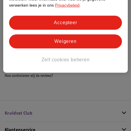
Meer informatie
verwerken lees je in ons
Privacybeleid
.
Accepteer
Bestel & Bezorginformatie
Weigeren
Bekijk ook
Zelf cookies beheren
Meer
Kruidvat
Alle Nagelbehandeling
Hoe controleren wij de reviews?
Kruidvat Club
Klantenservice