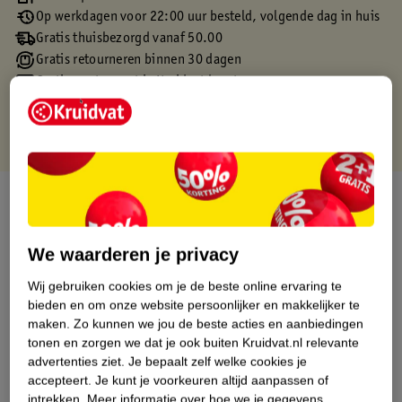
Op werkdagen voor 22:00 uur besteld, volgende dag in huis
Gratis thuisbezorgd vanaf 50.00
Gratis retourneren binnen 30 dagen
Gratis punten met je Kruidvat kaart
Over dit product
Productinformatie
We waarderen je privacy
Wij gebruiken cookies om je de beste online ervaring te
Etiketinformatie
bieden en om onze website persoonlijker en makkelijker te
maken.
Zo kunnen we jou de beste acties en aanbiedingen
tonen en zorgen we dat je ook buiten Kruidvat.nl relevante
Nature Impact Score
advertenties ziet.
Je bepaalt zelf welke cookies je
Dit product heeft (nog) geen Nature
accepteert.
Je kunt je voorkeuren altijd aanpassen of
Impact Score.
intrekken.
Meer informatie over hoe we je gegevens