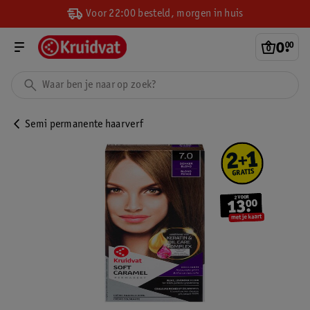
Voor 22:00 besteld, morgen in huis
0
.
00
Semi permanente haarverf