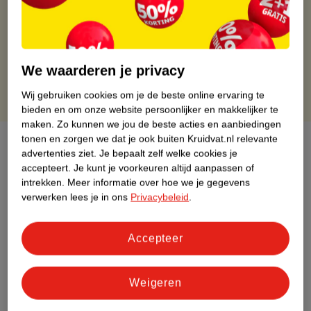
Op werkdagen voor 22:00 uur besteld, volgende dag in huis
Gratis thuisbezorgd vanaf 50.00
Gratis retourneren binnen 30 dagen
Gratis punten met je Kruidvat kaart
We waarderen je privacy
Wij gebruiken cookies om je de beste online ervaring te
bieden en om onze website persoonlijker en makkelijker te
maken.
Zo kunnen we jou de beste acties en aanbiedingen
tonen en zorgen we dat je ook buiten Kruidvat.nl relevante
Over dit product
advertenties ziet.
Je bepaalt zelf welke cookies je
accepteert.
Je kunt je voorkeuren altijd aanpassen of
Productinformatie
intrekken.
Meer informatie over hoe we je gegevens
verwerken lees je in ons
Privacybeleid
.
Etiketinformatie
Accepteer
Nature Impact Score
Rood (-) = hoge impact op het milieu.
Weigeren
Groen (+) = lage impact op het milieu.