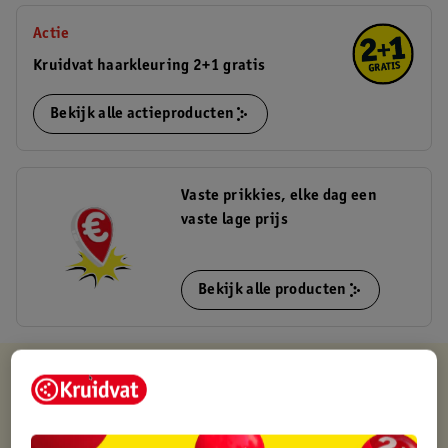
Actie
Kruidvat haarkleuring 2+1 gratis
Bekijk alle actieproducten
Vaste prikkies, elke dag een
vaste lage prijs
Bekijk alle producten
Kruidvat is altijd voordelig
Gratis ophalen in de winkel