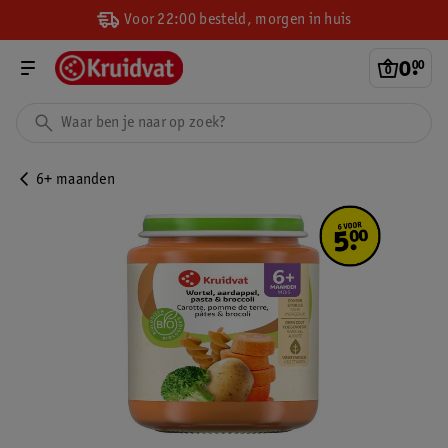
Voor 22:00 besteld, morgen in huis
0
.
00
6+ maanden