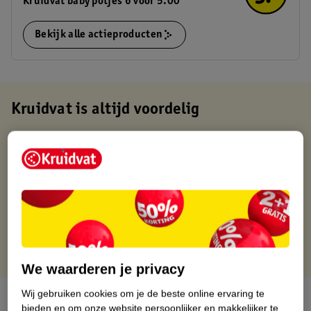
Kruidvat baby potjes 6 voor 5.00
Bekijk alle actieproducten
Kruidvat is altijd voordelig
Gratis ophalen in de winkel
Op werkdagen voor 22:00 uur besteld, volgende dag in huis
Gratis thuisbezorgd vanaf 50.00
Gratis retourneren binnen 30 dagen
Gratis punten met je Kruidvat kaart
We waarderen je privacy
Wij gebruiken cookies om je de beste online ervaring te
Over dit product
bieden en om onze website persoonlijker en makkelijker te