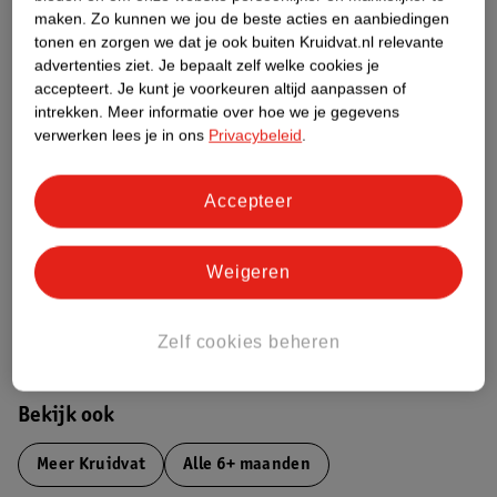
maken.
Zo kunnen we jou de beste acties en aanbiedingen
Productinformatie
tonen en zorgen we dat je ook buiten Kruidvat.nl relevante
advertenties ziet.
Je bepaalt zelf welke cookies je
accepteert.
Je kunt je voorkeuren altijd aanpassen of
Etiketinformatie
intrekken.
Meer informatie over hoe we je gegevens
verwerken lees je in ons
Privacybeleid
.
Nature Impact Score
Dit product heeft (nog) geen Nature
Accepteer
Impact Score.
Meer informatie
Weigeren
Bestel & Bezorginformatie
Zelf cookies beheren
Bekijk ook
Meer
Kruidvat
Alle 6+ maanden