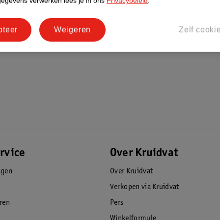
gegevens verwerken lees je in ons
Privacybeleid
.
pteer
Weigeren
Zelf cooki
rvice
Over Kruidvat
agen
Over Kruidvat
Verkopen via Kruidvat
eren
Pers
Winkelformule