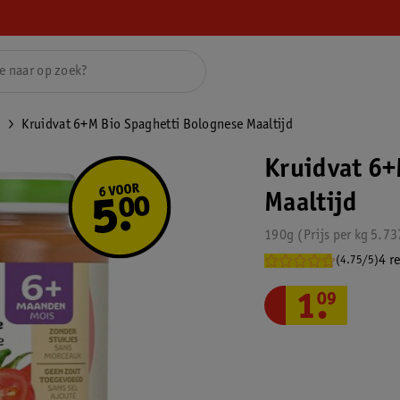
n
Kruidvat 6+M Bio Spaghetti Bolognese Maaltijd
Kruidvat 6+
Maaltijd
190g
Prijs per
kg
5.73
4 r
(4.75/5)
1
.
09