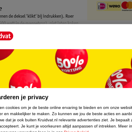
d?
en de deksel ‘klikt’ bij indrukken). Roer
00 watt in de magnetron), niet laten koken.
kast, al opgewarmde voeding niet bewaren.
core.
rderen je privacy
ken cookies om je de beste online ervaring te bieden en om onze websi
er en makkelijker te maken.
Zo kunnen we jou de beste acties en aanb
e dat je ook buiten Kruidvat.nl relevante advertenties ziet.
Je bepaalt 
accepteert.
Je kunt je voorkeuren altijd aanpassen of intrekken.
Meer in