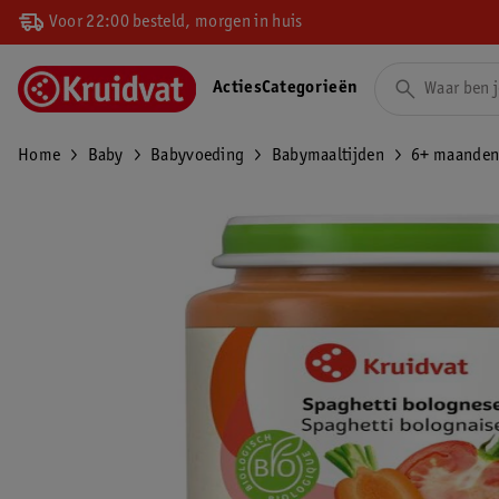
Voor 22:00 besteld, morgen in huis
Acties
Categorieën
Home
Baby
Babyvoeding
Babymaaltijden
6+ maande