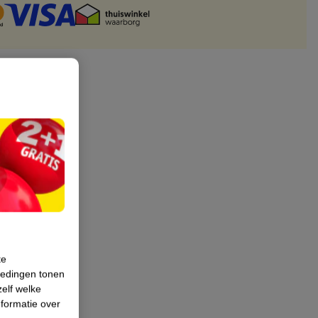
te
iedingen tonen
zelf welke
formatie over