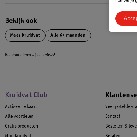
hoe we je 
Acce
Bekijk ook
Meer
Kruidvat
Alle 6+ maanden
Hoe controleren wij de reviews?
Kruidvat Club
Klantense
Activeer je kaart
Veelgestelde vr
Alle voordelen
Contact
Gratis producten
Bestellen & lev
Mijn Kruidvat
Betalen