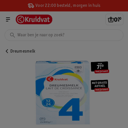
Voor 22:00 besteld, morgen in huis
0
.
00
Dreumesmelk